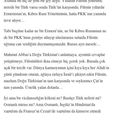
Aslında bu hiç de yeni bir şey değil. Yıllardır Filistin yönetimi,
nerede bir Türk varsa orada Türk’ün karşısında. Filistin yıllardır
Ermenistan’ın, Kıbrıs Rum Yönetiminin, hatta PKK’nın yanında
tavır alıyor…
Tabi bugüne kadar ne bir Ermeni’nin, ne bir Kıbrıs Rumunun ne
de bir PKK’lının gemiye atlayıp uluslararası sularda Filistin
uğruna can verdiğini duymamışsınızdır. Burası ayrı mesele…
Mahmut Abbas’a Doğu Türkistan’ı anlatmaya, ayrıntılı cevaplar
yetiştirmeye, Filistinlileri ikna etmeye hiç gerek yok. Burada çok
açık bir tercih var. Dünya kamuoyunun içini kıya kıya her Allah’ın
günü gündeme oturan, ağlaya zırlaya İsrail’i şikâyet eden Filistin,
mazlum Doğu Türkistan’ın tam karşısında ve soykırımcı Çin’in
tam yanında. Üstelik yalan dolanla…
İyi ama bu vicdansızlığın kökeni ne? Basitçe Türk nefreti mi?
Osmanlı mirası mı? Ama Osmanlı, İngiliz’in Hindistan’da
yaptığını da Fransız’ın Cezair’de yaptığını da kimseye etmedi