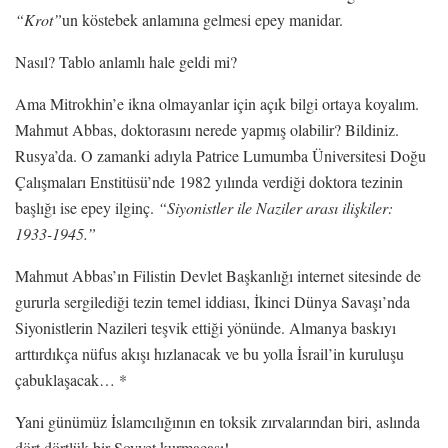
“Krot”
un köstebek anlamına gelmesi epey manidar.
Nasıl? Tablo anlamlı hale geldi mi?
Ama Mitrokhin’e ikna olmayanlar için açık bilgi ortaya koyalım.
Mahmut Abbas, doktorasını nerede yapmış olabilir? Bildiniz.
Rusya’da. O zamanki adıyla Patrice Lumumba Üniversitesi Doğu
Çalışmaları Enstitüsü’nde 1982 yılında verdiği doktora tezinin
başlığı ise epey ilginç.
“Siyonistler ile Naziler arası ilişkiler:
1933-1945.”
Mahmut Abbas’ın Filistin Devlet Başkanlığı internet sitesinde de
gururla sergilediği tezin temel iddiası, İkinci Dünya Savaşı’nda
Siyonistlerin Nazileri teşvik ettiği yönünde. Almanya baskıyı
arttırdıkça nüfus akışı hızlanacak ve bu yolla İsrail’in kuruluşu
çabuklaşacak… *
Yani günümüz İslamcılığının en toksik zırvalarından biri, aslında
dört dörtlük bir Sovyet kurmacası!