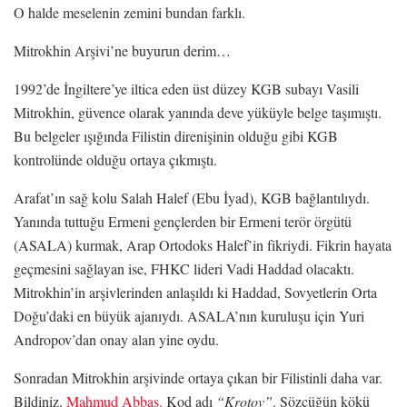
O halde meselenin zemini bundan farklı.
Mitrokhin Arşivi’ne buyurun derim…
1992’de İngiltere’ye iltica eden üst düzey KGB subayı Vasili
Mitrokhin, güvence olarak yanında deve yüküyle belge taşımıştı.
Bu belgeler ışığında Filistin direnişinin olduğu gibi KGB
kontrolünde olduğu ortaya çıkmıştı.
Arafat’ın sağ kolu Salah Halef (Ebu İyad), KGB bağlantılıydı.
Yanında tuttuğu Ermeni gençlerden bir Ermeni terör örgütü
(ASALA) kurmak, Arap Ortodoks Halef’in fikriydi. Fikrin hayata
geçmesini sağlayan ise, FHKC lideri Vadi Haddad olacaktı.
Mitrokhin’in arşivlerinden anlaşıldı ki Haddad, Sovyetlerin Orta
Doğu’daki en büyük ajanıydı. ASALA’nın kuruluşu için Yuri
Andropov’dan onay alan yine oydu.
Sonradan Mitrokhin arşivinde ortaya çıkan bir Filistinli daha var.
Bildiniz.
Mahmud Abbas.
Kod adı
“Krotov”
. Sözcüğün kökü