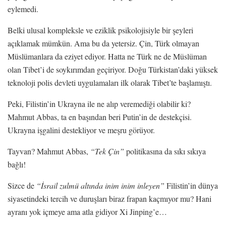
eylemedi.
Belki ulusal kompleksle ve eziklik psikolojisiyle bir şeyleri
açıklamak mümkün. Ama bu da yetersiz. Çin, Türk olmayan
Müslümanlara da eziyet ediyor. Hatta ne Türk ne de Müslüman
olan Tibet’i de soykırımdan geçiriyor. Doğu Türkistan’daki yüksek
teknoloji polis devleti uygulamaları ilk olarak Tibet’te başlamıştı.
Peki, Filistin’in Ukrayna ile ne alıp veremediği olabilir ki?
Mahmut Abbas, ta en başından beri Putin’in de destekçisi.
Ukrayna işgalini destekliyor ve meşru görüyor.
Tayvan? Mahmut Abbas,
“Tek Çin”
politikasına da sıkı sıkıya
bağlı!
Sizce de
“İsrail zulmü altında inim inim inleyen”
Filistin’in dünya
siyasetindeki tercih ve duruşları biraz frapan kaçmıyor mu? Hani
ayranı yok içmeye ama atla gidiyor Xi Jinping’e…