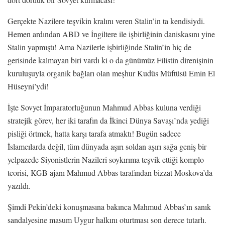
Gerçekte Nazilere teşvikin kralını veren Stalin’in ta kendisiydi.
Hemen ardından ABD ve İngiltere ile işbirliğinin daniskasını yine
Stalin yapmıştı! Ama Nazilerle işbirliğinde Stalin’in hiç de
gerisinde kalmayan biri vardı ki o da günümüz Filistin direnişinin
kuruluşuyla organik bağları olan meşhur Kudüs Müftüsü Emin El
Hüseyni’ydi!
İşte Sovyet İmparatorluğunun Mahmud Abbas kuluna verdiği
stratejik görev, her iki tarafın da İkinci Dünya Savaşı’nda yediği
pisliği örtmek, hatta karşı tarafa atmaktı! Bugün sadece
İslamcılarda değil, tüm dünyada aşırı soldan aşırı sağa geniş bir
yelpazede Siyonistlerin Nazileri soykırıma teşvik ettiği komplo
teorisi, KGB ajanı Mahmud Abbas tarafından bizzat Moskova’da
yazıldı.
Şimdi Pekin’deki konuşmasına bakınca Mahmud Abbas’ın sanık
sandalyesine masum Uygur halkını oturtması son derece tutarlı.