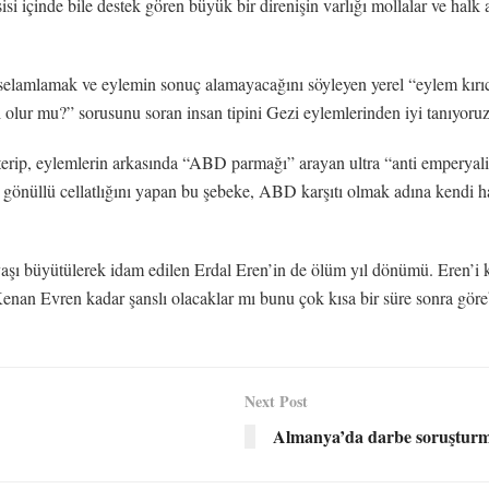
i içinde bile destek gören büyük bir direnişin varlığı mollalar ve halk 
elamlamak ve eylemin sonuç alamayacağını söyleyen yerel “eylem kırıcılar
 olur mu?” sorusunu soran insan tipini Gezi eylemlerinden iyi tanıyoruz
terip, eylemlerin arkasında “ABD parmağı” arayan ultra “anti emperyalist
önüllü cellatlığını yapan bu şebeke, ABD karşıtı olmak adına kendi ha
şı büyütülerek idam edilen Erdal Eren’in de ölüm yıl dönümü. Eren’i katl
Kenan Evren kadar şanslı olacaklar mı bunu çok kısa bir süre sonra göre
Next Post
Almanya’da darbe soruşturma