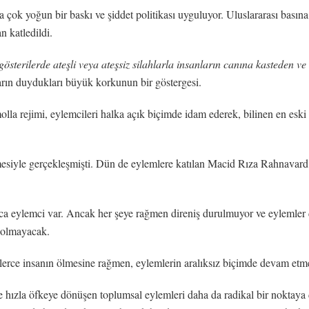
a çok yoğun bir baskı ve şiddet politikası uyguluyor. Uluslararası bas
n katledildi.
gösterilerde ateşli veya ateşsiz silahlarla insanların
canına kasteden ve 
ların duydukları büyük korkunun bir göstergesi.
lla rejimi, eylemcileri halka açık biçimde idam ederek, bilinen en eski
esiyle gerçekleşmişti. Dün de eylemlere katılan Macid Rıza Rahnavard i
arca eylemci var. Ancak her şeye rağmen direniş durulmuyor ve eylemler
i olmayacak.
erce insanın ölmesine rağmen, eylemlerin aralıksız biçimde devam etmes
ve hızla öfkeye dönüşen toplumsal eylemleri daha da radikal bir noktaya