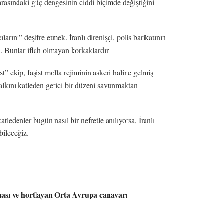
arasındaki güç dengesinin ciddi biçimde değiştiğini
ını” deşifre etmek. İranlı direnişçi, polis barikatının
. Bunlar iflah olmayan korkaklardır.
” ekip, faşist molla rejiminin askeri haline gelmiş
lkını katleden gerici bir düzeni savunmaktan
edenler bugün nasıl bir nefretle anılıyorsa, İranlı
bileceğiz.
sı ve hortlayan Orta Avrupa canavarı