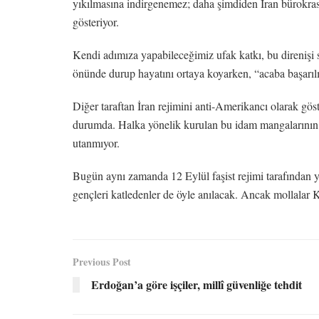
yıkılmasına indirgenemez; daha şimdiden İran bürokrasis
gösteriyor.
Kendi adımıza yapabileceğimiz ufak katkı, bu direnişi s
önünde durup hayatını ortaya koyarken, “acaba başarılı
Diğer taraftan İran rejimini anti-Amerikancı olarak gös
durumda. Halka yönelik kurulan bu idam mangalarının g
utanmıyor.
Bugün aynı zamanda 12 Eylül faşist rejimi tarafından ya
gençleri katledenler de öyle anılacak. Ancak mollalar 
Previous Post
Erdoğan’a göre işçiler, millî güvenliğe tehdit