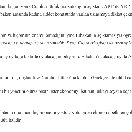
tan iki gün sonra Cumhur İttifakı’na katıldığını açıkladı. AKP ile YRP,
bakan arasında kadına şiddet konusunda varılan uzlaşmaya dikkat çekm
sının vs hiçbirinin önemli olmadığını yine Erbakan’ın açıklamasıyla öğ
çlamasına muhatap olmak istemedik. Sayın Cumhurbaşkanı ile prensipler
 aday oyduğu taktirde oy alacağını biliyordu. Erbakan’ın alacağı oy da
kan oturdu, düşündü ve Cumhur İttifakı’na katıldı. Gerekçesi de oldukç
ötü bir yönetim olursa olsun, ister ekonomiyi batırsın, ülkeyi soysun so
up bitenin onun için hiçbir önemi yoktur. Kötü giden ekonomi belki en 
tlü halidir.