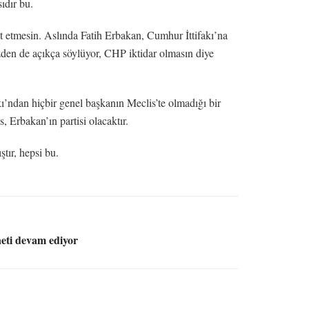
ıdır bu.
et etmesin. Aslında Fatih Erbakan, Cumhur İttifakı’na
üzden de açıkça söylüyor, CHP iktidar olmasın diye
kı’ndan hiçbir genel başkanın Meclis’te olmadığı bir
 Erbakan’ın partisi olacaktır.
ştır, hepsi bu.
eti devam ediyor