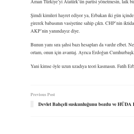
Aman Türkiye’yi Atatürk’ün partisi yönetmesin, laik bi
Şimdi kimileri hayret ediyor ya, Erbakan iki gün içind
girerek babasının vasiyetine sahip çıktı. CHP’nin ikti
AKP’nin yanındayız diye.
Bunun yanı sıra şahsi bazı hesapları da vardır elbet. Ne
ortam, onun için avantaj. Ayrıca Erdoğan Cumhurbaşkanl
Yani kimse öyle uzun uzadıya teori kasmasın. Fatih Erbaka
Previous Post
Devlet Bahçeli suskunluğunu bozdu ve HÜDA P