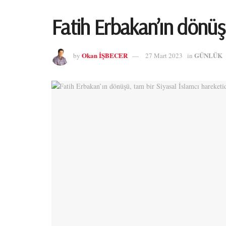
Fatih Erbakan’ın dönüşü
Okan İŞBECER
GÜNLÜK
by
27 Mart 2023
in