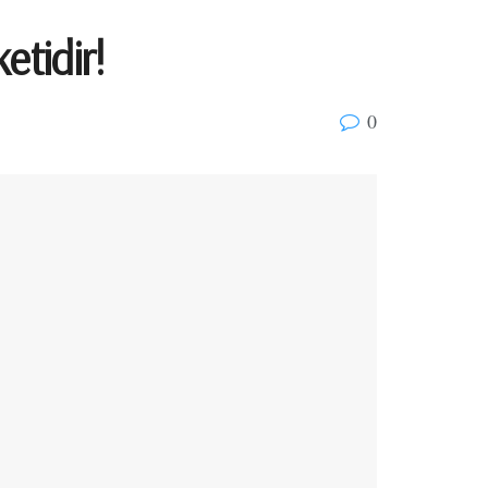
etidir!
0