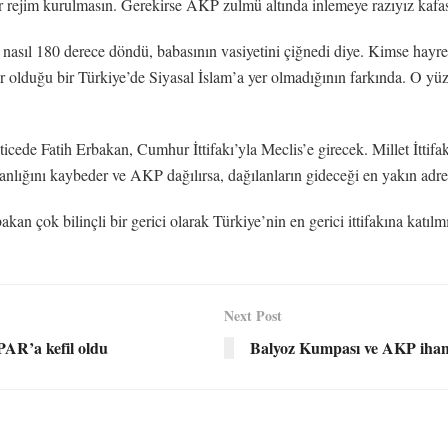
r rejim kurulmasın. Gerekirse AKP zulmü altında inlemeye razıyız kafas
e nasıl 180 derece döndü, babasının vasiyetini çiğnedi diye. Kimse hayr
dar olduğu bir Türkiye’de Siyasal İslam’a yer olmadığının farkında. O y
ticede Fatih Erbakan, Cumhur İttifakı’yla Meclis’e girecek. Millet İttifa
ığını kaybeder ve AKP dağılırsa, dağılanların gideceği en yakın adres,
n çok bilinçli bir gerici olarak Türkiye’nin en gerici ittifakına katılmı
Next Post
AR’a kefil oldu
Balyoz Kumpası ve AKP ihan