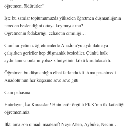
öğretmeni öldürürler.”
İşte bu satırlar toplumumuzda yükselen öğretmen düşmanlığının
nereden beslendiğini ortaya koymuyor mu?
Öğretmenin fedakarlığı, cehaletin cimriliği…
Cumhuriyetimiz öğretmenlerle Anadolu’yu aydınlatmaya
çalışırken gericiler hep düşmanlık beslediler. Çünkü halk
aydınlanırsa onların yobaz zihniyetinin kökü kurutulacaktı.
Öğretmen bu düşmanlığın elbet farkında idi. Ama pes etmedi.
Anadolu’nun her köşesine seve seve gitti.
Canı pahasına!
Hatırlayın, İsa Karaaslan! Hain terör örgütü PKK’nın ilk katlettiği
öğretmenimiz.
İlkti ama son olmadı maalesef! Neşe Alten, Aybüke, Necmi…