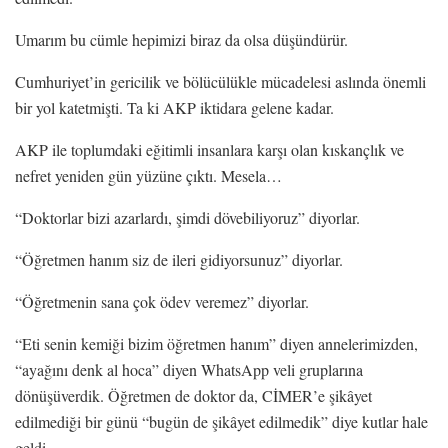
Umarım bu cümle hepimizi biraz da olsa düşündürür.
Cumhuriyet’in gericilik ve bölücülükle mücadelesi aslında önemli
bir yol katetmişti. Ta ki AKP iktidara gelene kadar.
AKP ile toplumdaki eğitimli insanlara karşı olan kıskançlık ve
nefret yeniden gün yüzüne çıktı. Mesela…
“Doktorlar bizi azarlardı, şimdi dövebiliyoruz” diyorlar.
“Öğretmen hanım siz de ileri gidiyorsunuz” diyorlar.
“Öğretmenin sana çok ödev veremez” diyorlar.
“Eti senin kemiği bizim öğretmen hanım” diyen annelerimizden,
“ayağını denk al hoca” diyen WhatsApp veli gruplarına
dönüşüverdik. Öğretmen de doktor da, CİMER’e şikâyet
edilmediği bir günü “bugün de şikâyet edilmedik” diye kutlar hale
geldi.