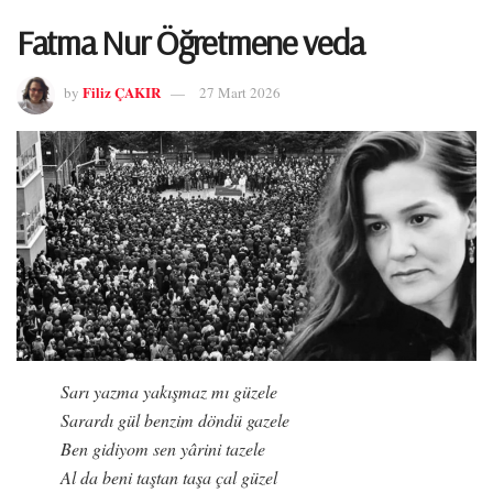
Fatma Nur Öğretmene veda
Filiz ÇAKIR
by
27 Mart 2026
Sarı yazma yakışmaz mı güzele
Sarardı gül benzim döndü gazele
Ben gidiyom sen yârini tazele
Al da beni taştan taşa çal güzel