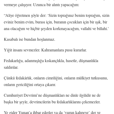
vermeye çalışıyor. Uzunca bir alıntı yapacağım:
“Aliye öğretmen şöyle der: ‘Sizin toprağınız benim toprağım, sizin
eviniz benim evim, burası için, buranın çocukları için bir ışık, bir
ana olacağım ve hiçbir şeyden korkmayacağım, vallahi ve billahi.’
Kasabalı ise bundan hoşlanmaz.
Yiğit insanı sevmezler. Kahramanlara pusu kurarlar.
Fedakarlığa, adanmışlığa kıskançlıkla, hasetle, düşmanlıkla
saldırılar.
Çünkü fedakârlık, onların cimriliğini, onların mülkiyet tutkusunu,
onların gericiliğini ortaya çıkarır.
Cumhuriyet Devrimi’ne düşmanlıkları ne dinle ilgilidir ne de
başka bir şeyle, devrimcilerin bu fedakarlıklarını çekemezler.
Ye gider Yunan’a ihbar ederler ya da ‘vurun kahpeye’ der ve