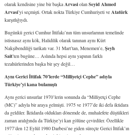
Arvasi
Seyid Ahmed
olarak kendisine yine bir başka
olan
Arvasi
Atatürk
’yi seçmişti. Ortak nokta Türkiye Cumhuriyeti ve
karşıtlığıydı.
Bugünkü gerici Cumhur İttifakı’nın tüm unsurlarının temelinde
istisnasız aynı kök, Halidilik olarak tanınan aynı Kürt
Şeyh
Nakşibendiliği tarikatı var. 31 Mart’tan, Menemen’e,
Sait
’ten bugüne… Aslında hepsi aynı yapının farklı
tezahürlerinden başka bir şey değil…
Aynı Gerici İttifak 70’lerde “Milliyetçi Cephe” adıyla
Türkiye’yi kana bulamıştı
Aynı gerici unsurlar 1970’lerin sonunda da “Milliyetçi Cephe
(MC)” adıyla bir araya gelmişti. 1975 ve 1977’de iki defa iktidara
da geldiler. İktidarda oldukları dönemde de, muhalefete düştükleri
zaman aralığında da Türkiye’yi kan gölüne çevirdiler. Özellikle
1977’den 12 Eylül 1980 Darbesi’ne giden süreçte Gerici İttifak’ın