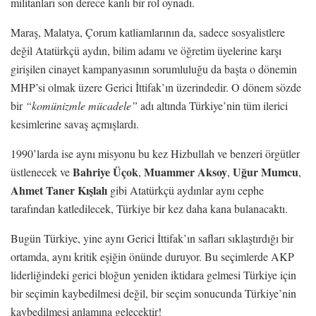
militanları son derece kanlı bir rol oynadı.
Maraş, Malatya, Çorum katliamlarının da, sadece sosyalistlere
değil Atatürkçü aydın, bilim adamı ve öğretim üyelerine karşı
girişilen cinayet kampanyasının sorumluluğu da başta o dönemin
MHP’si olmak üzere Gerici İttifak’ın üzerindedir. O dönem sözde
bir
“komünizmle mücadele”
adı altında Türkiye’nin tüm ilerici
kesimlerine savaş açmışlardı.
1990’larda ise aynı misyonu bu kez Hizbullah ve benzeri örgütler
Bahriye Üçok
Muammer Aksoy
Uğur Mumcu
üstlenecek ve
,
,
,
Ahmet Taner Kışlalı
gibi Atatürkçü aydınlar aynı cephe
tarafından katledilecek, Türkiye bir kez daha kana bulanacaktı.
Bugün Türkiye, yine aynı Gerici İttifak’ın safları sıklaştırdığı bir
ortamda, aynı kritik eşiğin önünde duruyor. Bu seçimlerde AKP
liderliğindeki gerici bloğun yeniden iktidara gelmesi Türkiye için
bir seçimin kaybedilmesi değil, bir seçim sonucunda Türkiye’nin
kaybedilmesi anlamına gelecektir!