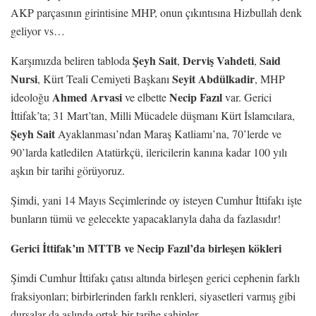
AKP parçasının girintisine MHP, onun çıkıntısına Hizbullah denk
geliyor vs…
Şeyh Sait
Derviş Vahdeti
Said
Karşımızda beliren tabloda
,
,
Nursi
Seyit Abdülkadir
, Kürt Teali Cemiyeti Başkanı
, MHP
Ahmed Arvasi
Necip Fazıl
ideoloğu
ve elbette
var. Gerici
İttifak’ta; 31 Mart’tan, Milli Mücadele düşmanı Kürt İslamcılara,
Şeyh Sait
Ayaklanması’ndan Maraş Katliamı’na, 70’lerde ve
90’larda katledilen Atatürkçü, ilericilerin kanına kadar 100 yılı
aşkın bir tarihi görüyoruz.
Şimdi, yani 14 Mayıs Seçimlerinde oy isteyen Cumhur İttifakı işte
bunların tümü ve gelecekte yapacaklarıyla daha da fazlasıdır!
Gerici İttifak’ın MTTB ve Necip Fazıl’da birleşen kökleri
Şimdi Cumhur İttifakı çatısı altında birleşen gerici cephenin farklı
fraksiyonları; birbirlerinden farklı renkleri, siyasetleri varmış gibi
dursalar da aslında ortak bir tarihe sahipler.