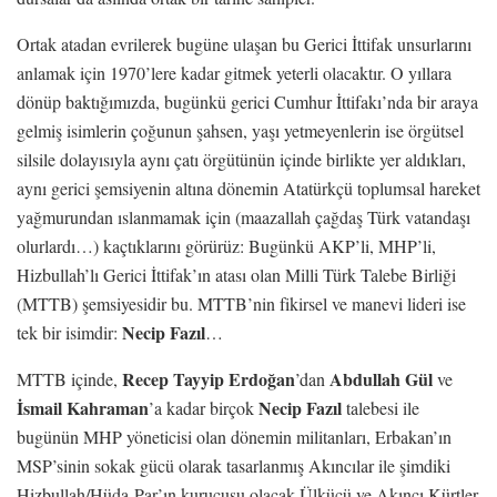
Ortak atadan evrilerek bugüne ulaşan bu Gerici İttifak unsurlarını
anlamak için 1970’lere kadar gitmek yeterli olacaktır. O yıllara
dönüp baktığımızda, bugünkü gerici Cumhur İttifakı’nda bir araya
gelmiş isimlerin çoğunun şahsen, yaşı yetmeyenlerin ise örgütsel
silsile dolayısıyla aynı çatı örgütünün içinde birlikte yer aldıkları,
aynı gerici şemsiyenin altına dönemin Atatürkçü toplumsal hareket
yağmurundan ıslanmamak için (maazallah çağdaş Türk vatandaşı
olurlardı…) kaçtıklarını görürüz: Bugünkü AKP’li, MHP’li,
Hizbullah’lı Gerici İttifak’ın atası olan Milli Türk Talebe Birliği
(MTTB) şemsiyesidir bu. MTTB’nin fikirsel ve manevi lideri ise
Necip Fazıl
tek bir isimdir:
…
Recep Tayyip Erdoğan
Abdullah Gül
MTTB içinde,
’dan
ve
İsmail Kahraman
Necip Fazıl
’a kadar birçok
talebesi ile
bugünün MHP yöneticisi olan dönemin militanları, Erbakan’ın
MSP’sinin sokak gücü olarak tasarlanmış Akıncılar ile şimdiki
Hizbullah/Hüda-Par’ın kurucusu olacak Ülkücü ve Akıncı Kürtler