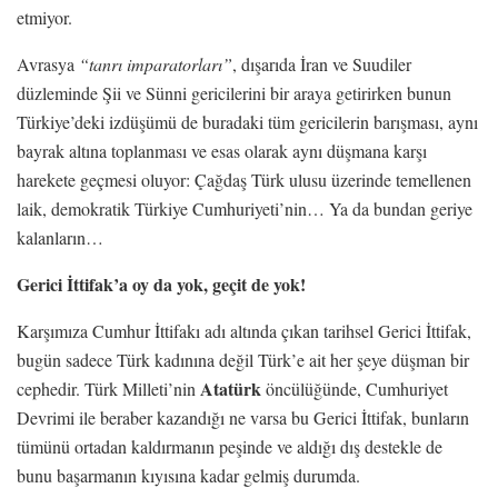
etmiyor.
Avrasya
“tanrı imparatorları”
, dışarıda İran ve Suudiler
düzleminde Şii ve Sünni gericilerini bir araya getirirken bunun
Türkiye’deki izdüşümü de buradaki tüm gericilerin barışması, aynı
bayrak altına toplanması ve esas olarak aynı düşmana karşı
harekete geçmesi oluyor: Çağdaş Türk ulusu üzerinde temellenen
laik, demokratik Türkiye Cumhuriyeti’nin… Ya da bundan geriye
kalanların…
Gerici İttifak’a oy da yok, geçit de yok!
Karşımıza Cumhur İttifakı adı altında çıkan tarihsel Gerici İttifak,
bugün sadece Türk kadınına değil Türk’e ait her şeye düşman bir
Atatürk
cephedir. Türk Milleti’nin
öncülüğünde, Cumhuriyet
Devrimi ile beraber kazandığı ne varsa bu Gerici İttifak, bunların
tümünü ortadan kaldırmanın peşinde ve aldığı dış destekle de
bunu başarmanın kıyısına kadar gelmiş durumda.