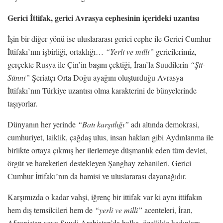
Gerici İttifak, gerici Avrasya cephesinin içerideki uzantısı
İşin bir diğer yönü ise uluslararası gerici cephe ile Gerici Cumhur
İttifakı’nın işbirliği, ortaklığı…
“Yerli ve milli”
gericilerimiz,
gerçekte Rusya ile Çin’in başını çektiği, İran’la Suudilerin
“Şii-
Sünni”
Şeriatçı Orta Doğu ayağını oluşturduğu Avrasya
İttifakı’nın Türkiye uzantısı olma karakterini de bünyelerinde
taşıyorlar.
Dünyanın her yerinde
“Batı karşıtlığı”
adı altında demokrasi,
cumhuriyet, laiklik, çağdaş ulus, insan hakları gibi Aydınlanma ile
birlikte ortaya çıkmış her ilerlemeye düşmanlık eden tüm devlet,
örgüt ve hareketleri destekleyen Şanghay zebanileri, Gerici
Cumhur İttifakı’nın da hamisi ve uluslararası dayanağıdır.
Karşımızda o kadar vahşi, iğrenç bir ittifak var ki aynı ittifakın
hem dış temsilcileri hem de
“yerli ve milli”
acenteleri, İran,
Afganistan veya Suudi Arabistan’da halka, özellikle kadınlara