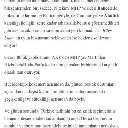
tablonun temel tamamlayıcılarından, Kürt-İslamcı cephenin
Bahçeli
bileşenlerinden biri sadece. Nitekim, MHP ve lideri
de
Atatürk
ittifak ortaklarının ne Kürtçülüğüyle, ne Cumhuriyet ve
karşıtlığı ile ilgili, zerre kadar rahatsızlık belirtisi göstermedikleri
gibi aksine çıkıp onları savunmaktan geri kalmadılar.
“Bilge
Lider”
in oyun bozmasını bekleyenler ise beklemeye devam
ediyor!
Gerici İttifak yapbozunun AKP’den MHP’ye, MHP’den
Hizbullah/Hüda-Par’a kadar tüm parçaları birbirlerine karşılıklı
olarak tam oturuyor.
Bu; ideolojik kökenleri açısından da, güncel politik durumları
açısından da, faşist kadroların ittifak unsurları arasındaki
geçişkenliği ve sürekliliği açısından da böyle.
Ve günün sonunda, Türkiye tarihinin bu en kritik seçimlerinin
hemen arifesinde tablo tamamlandığı anda Gerici Cephe’nin
cumhur yapbozunun üzerindeki resim de tamamlanıp netleşiyor.