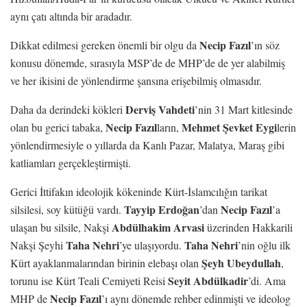
aynı çatı altında bir aradadır.
Necip Fazıl
Dikkat edilmesi gereken önemli bir olgu da
’ın söz
konusu dönemde, sırasıyla MSP’de de MHP’de de yer alabilmiş
ve her ikisini de yönlendirme şansına erişebilmiş olmasıdır.
Derviş Vahdeti
Daha da derindeki kökleri
’nin 31 Mart kitlesinde
Necip Fazıl
Mehmet Şevket Eygi
olan bu gerici tabaka,
ların,
lerin
yönlendirmesiyle o yıllarda da Kanlı Pazar, Malatya, Maraş gibi
katliamları gerçekleştirmişti.
Gerici İttifakın ideolojik kökeninde Kürt-İslamcılığın tarikat
Tayyip Erdoğan
Necip Fazıl
silsilesi, soy kütüğü vardı.
’dan
’a
Abdülhakim Arvasi
ulaşan bu silsile, Nakşi
üzerinden Hakkarili
Taha Nehri
Taha Nehri
Nakşi Şeyhi
’ye ulaşıyordu.
’nin oğlu ilk
Şeyh Ubeydullah
Kürt ayaklanmalarından birinin elebaşı olan
,
Seyit Abdülkadir
torunu ise Kürt Teali Cemiyeti Reisi
’di. Ama
Necip Fazıl
MHP de
’ı aynı dönemde rehber edinmişti ve ideolog