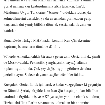
Şeriat namına kan kusturulmasına alkış tutarken; Çin’de
Müslüman Uygur Türklerine
“İslamcı”
oldukları iddiasıyla
zulmedilmesini destekler ya da en azından görmezden gelip
karşısında dut yemiş bülbüle dönerek sessiz kalarak zımnen
katılırlar.
Buna sözde Türkçü MHP kadar, kendini Rus-Çin eksenine
kaptırmış İslamcıların tümü de dâhil…
70’lerde Amerikancılıkla bir araya gelen aynı Gerici İttifak, şimdi
de Moskovacılık, Pekincilik-Şanghaycılık bayrağı altında
toplanmış durumda. Çok şey değişmiş gibi görünse de ultra
gericilik aynı. Sadece dayanak seçilen efendiler faklı…
Rusçuluk, Gerici İttifak için artık o kadar vazgeçilmez ki geçmişin
en Sünnici-Şeriatçı örgütleri, en İran-Şia karşıtı grupları bile İran
tarafından örgütlenmiş ve AKP’ye seçim yardımı olarak sunulmuş
Hizbullah/Hüda-Par’ın savunucusu olmaktan bir an imtina