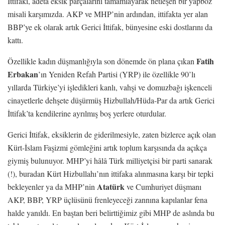
İttifakı, adeta eksik parçalarını tamamlayarak netleşen bir yapboz
misali karşımızda. AKP ve MHP’nin ardından, ittifakta yer alan
BBP’ye ek olarak artık Gerici İttifak, bünyesine eski dostlarını da
kattı.
Fatih
Özellikle kadın düşmanlığıyla son dönemde ön plana çıkan
Erbakan
’ın Yeniden Refah Partisi (YRP) ile özellikle 90’lı
yıllarda Türkiye’yi işledikleri kanlı, vahşi ve domuzbağı işkenceli
cinayetlerle dehşete düşürmüş Hizbullah/Hüda-Par da artık Gerici
İttifak’ta kendilerine ayrılmış boş yerlere oturdular.
Gerici İttifak, eksiklerin de giderilmesiyle, zaten bizlerce açık olan
Kürt-İslam Faşizmi gömleğini artık toplum karşısında da açıkça
giymiş bulunuyor. MHP’yi hâlâ Türk milliyetçisi bir parti sanarak
(!), buradan Kürt Hizbullahı’nın ittifaka alınmasına karşı bir tepki
Atatürk
bekleyenler ya da MHP’nin
ve Cumhuriyet düşmanı
AKP, BBP, YRP üçlüsünü frenleyeceği zannına kapılanlar fena
halde yanıldı. En baştan beri belirttiğimiz gibi MHP de aslında bu