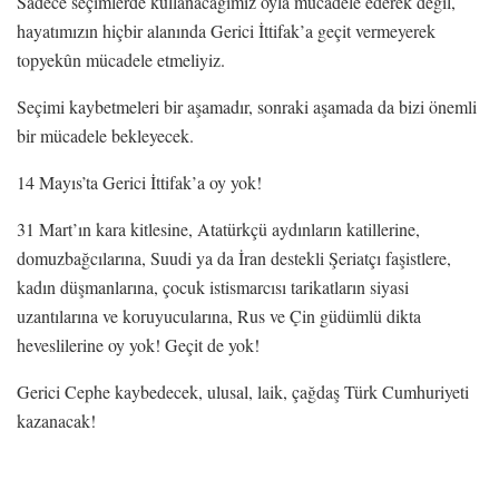
Sadece seçimlerde kullanacağımız oyla mücadele ederek değil,
hayatımızın hiçbir alanında Gerici İttifak’a geçit vermeyerek
topyekûn mücadele etmeliyiz.
Seçimi kaybetmeleri bir aşamadır, sonraki aşamada da bizi önemli
bir mücadele bekleyecek.
14 Mayıs’ta Gerici İttifak’a oy yok!
31 Mart’ın kara kitlesine, Atatürkçü aydınların katillerine,
domuzbağcılarına, Suudi ya da İran destekli Şeriatçı faşistlere,
kadın düşmanlarına, çocuk istismarcısı tarikatların siyasi
uzantılarına ve koruyucularına, Rus ve Çin güdümlü dikta
heveslilerine oy yok! Geçit de yok!
Gerici Cephe kaybedecek, ulusal, laik, çağdaş Türk Cumhuriyeti
kazanacak!