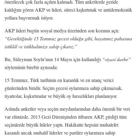
önerilecek çok fazla açılım kalmadı. Tüm anketlerde geride
kaldığını gören AKP ve lideri, süreci kışkırtmak ve antidemokratik
yollara başvurmak istiyor.
AKP lideri bugün sosyal medya üzerinden son kozunu açtı:
“Gerektiğinde 15 Temmuz gecesi olduğu gibi, hayatımız pahasına
istiklâl ve istikbalimize sahip çıkarız.”
Bu, Süleyman Soylu’nun 14 Mayıs için kullandığı
“siyasi darbe”
söyleminin birebir aynısıdır.
15 Temmuz, Türk tarihinin en karanlık ve en utanç verici
günlerinden biridir. Seçim gecesi oylarımıza sahip çıkmazsak,
tiyatrolar, kışkırtmalar ve büyük oy hırsızlıkları planlanıyor.
Aslında anketler veya seçim meydanlarından daha önemli bir veri
var elimizde. 2013 Gezi Direnişinden itibaren AKP, girdiği tüm
seçimlerde büyük hileler yaptı. Hakikatte hepsini muhalefet
kazandı ancak muhalif liderler ve partiler oylarımıza sahip