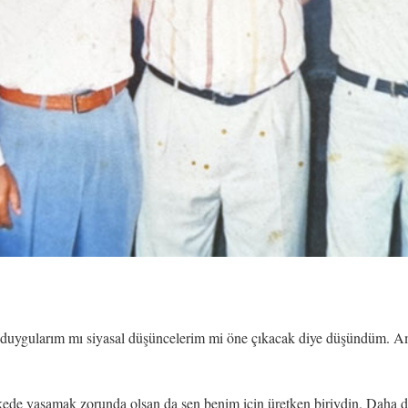
de duygularım mı siyasal düşüncelerim mi öne çıkacak diye düşündüm. Ama
 ülkede yaşamak zorunda olsan da sen benim için üretken biriydin. Daha