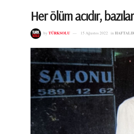
Her ölüm acıdır, bazıla
TÜRKSOLU
HAFTALI
by
15 Ağustos 2022
in