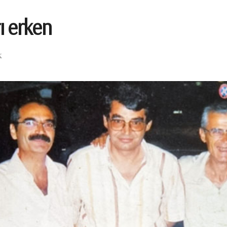
rı erken
K