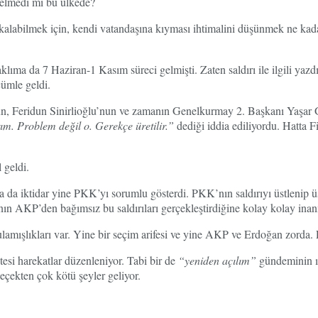
 gelmedi mi bu ülkede?
arda kalabilmek için, kendi vatandaşına kıyması ihtimalini düşünmek ne 
ıma da 7 Haziran-1 Kasım süreci gelmişti. Zaten saldırı ile ilgili yazd
cümle geldi.
n, Feridun Sinirlioğlu’nun ve zamanın Genelkurmay 2. Başkanı Yaşar Gü
ım. Problem değil o. Gerekçe üretilir.”
dediği iddia ediliyordu. Hatta 
 geldi.
a da iktidar yine PKK’yı sorumlu gösterdi. PKK’nın saldırıyı üstlenip 
’nın AKP’den bağımsız bu saldırıları gerçekleştirdiğine kolay kolay ina
lamışlıkları var. Yine bir seçim arifesi ve yine AKP ve Erdoğan zorda. 
ötesi harekatlar düzenleniyor. Tabi bir de
“yeniden açılım”
gündeminin ısı
geçekten çok kötü şeyler geliyor.