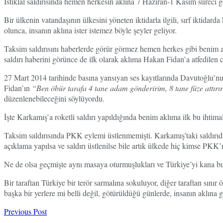
İstiklal saldırısında hemen herkesin aklına 7 Haziran-1 Kasım süreci
Bir ülkenin vatandaşının ülkesini yöneten iktidarla ilgili, sırf iktid
olunca, insanın aklına ister istemez böyle şeyler geliyor.
Taksim saldırısını haberlerde görür görmez hemen herkes gibi benim akl
saldırı haberini görünce de ilk olarak aklıma Hakan Fidan’a atfedilen 
27 Mart 2014 tarihinde basına yansıyan ses kayıtlarında Davutoğlu’nu
Fidan’ın
“Ben öbür tarafa 4 tane adam gönderirim, 8 tane füze attırır
düzenlenebileceğini söylüyordu.
İşte Karkamış’a roketli saldırı yapıldığında benim aklıma ilk bu ihtimal
Taksim saldırısında PKK eylemi üstlenmemişti. Karkamış’taki saldırıd
açıklama yapılsa ve saldırı üstlenilse bile artık ülkede hiç kimse PKK
Ne de olsa geçmişte aynı masaya oturmuşlukları ve Türkiye’yi kana bu
Bir taraftan Türkiye bir terör sarmalına sokuluyor, diğer taraftan sınır 
başka bir yerlere mi belli değil, götürüldüğü günlerde, insanın aklına 
Previous Post