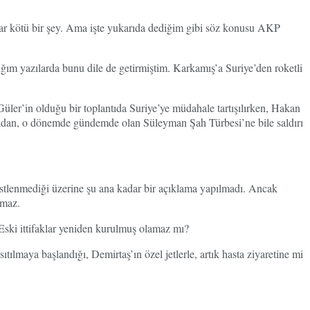
kadar kötü bir şey. Ama işte yukarıda dediğim gibi söz konusu AKP
ığım yazılarda bunu dile de getirmiştim. Karkamış’a Suriye’den roketli
ler’in olduğu bir toplantıda Suriye’ye müdahale tartışılırken, Hakan
Fidan, o dönemde gündemde olan Süleyman Şah Türbesi’ne bile saldırı
üstlenmediği üzerine şu ana kadar bir açıklama yapılmadı. Ancak
nmaz.
Eski ittifaklar yeniden kurulmuş olamaz mı?
tılmaya başlandığı, Demirtaş’ın özel jetlerle, artık hasta ziyaretine mi