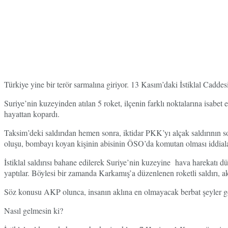
Türkiye yine bir terör sarmalına giriyor. 13 Kasım’daki İstiklal Caddes
Suriye’nin kuzeyinden atılan 5 roket, ilçenin farklı noktalarına isabet 
hayattan kopardı.
Taksim’deki saldırıdan hemen sonra, iktidar PKK’yı alçak saldırının so
oluşu, bombayı koyan kişinin abisinin ÖSO’da komutan olması iddiaları
İstiklal saldırısı bahane edilerek Suriye’nin kuzeyine hava harekatı 
yaptılar. Böylesi bir zamanda Karkamış’a düzenlenen roketli saldırı, a
Söz konusu AKP olunca, insanın aklına en olmayacak berbat şeyler ge
Nasıl gelmesin ki?