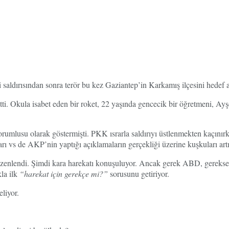
i saldırısından sonra terör bu kez Gaziantep’in Karkamış ilçesini hedef a
etti. Okula isabet eden bir roket, 22 yaşında gencecik bir öğretmeni, Ayş
rumlusu olarak göstermişti. PKK ısrarla saldırıyı üstlenmekten kaçınırk
 vs de AKP’nin yaptığı açıklamaların gerçekliği üzerine kuşkuları artı
düzenlendi. Şimdi kara harekatı konuşuluyor. Ancak gerek ABD, gerekse 
kla ilk
“harekat için gerekçe mi?”
sorusunu getiriyor.
liyor.