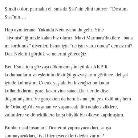
Şimdi o dört parmaklı el, sımsıkı Sisi’nin elini tutuyor. “Dostum
Sisi”nin….
Hep aynı terane. Yakında Netanyahu da gelir. Yine
“siyonist”liğimizle kalan biz oluruz. Mavi Marmara’dakilere “bana
mı sordunuz” diyenler, Esma için “ne işin vardı orada” demez mi?
Der. Nelerini gördük ve nelerini göreceğiz.
Ben Esma için gözyaşı dökememiştim çünkü AKP’li
kodamanların ve eşlerinin döktüğü gözyaşlarını görünce, dehşet
içinde kalmıştım. Çocuk yaştaki bu kızcağızı bu kadar
kullandıklarına göre, kesin yine satacaklar ileride diye
düşünmüştüm. Ve gerçekten de hem Esma için çok üzülmüş hem
de Ortadoğu’da yaşanan ve yaşanacak tüm adaletsizliklere,
zulümlere ve dönekliklere karşı büyük bir öfkeye kapılmıştım.
Bunlar nasıl insanlar? Ticaretini yapmayacakları, satışa
sunmayacakları, fiyat biçmeyecekleri değer var mı?