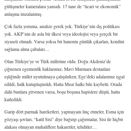
gülüşmeler kameralara yansıdı. 17 tane de “ticari ve ekonomik”
anlaşma imzalanmış.
Çok fazla yoruma, analize gerek yok. Türkiye’nin dış politikası
yok. AKP’nin de asla bir ilkesi veya ideolojisi veya gerçek bir
siyaseti olmadı. Varsa yoksa bir hanenin günlük çıkarları, kendini
sağlama alma çabaları…
Olan Türkiye’ye ve Türk milletine oldu. Doğu Akdeniz’de
çiğnenen egemenlik haklarımız, Mavi Marmara destanları
eşliğinde millet uyutulmaya çalışılırken; Ege’deki adalarımız işgal
edildi, halk kutuplaştırıldı. Hatta Mısır halkı bile kaybetti. Orada
dahi bunlara güvenen varsa, boşu boşuna hapislere düştü, hatta
katledildi.
Garip dört parmak hareketleri, yapmayanı linç etmeler, Esma için
gözyaşı şovları, “katil Sisi” diye bağırıp çağırmalar, Sisi ile hiçbir
alakası olmayan muhaliflere hakaretler, tehditler…