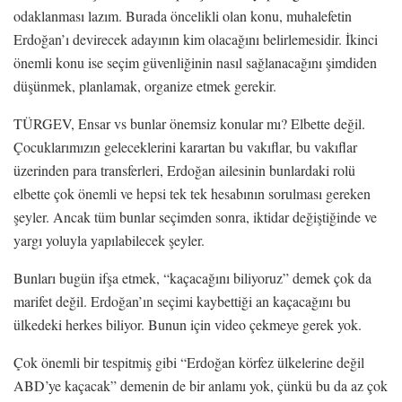
odaklanması lazım. Burada öncelikli olan konu, muhalefetin
Erdoğan’ı devirecek adayının kim olacağını belirlemesidir. İkinci
önemli konu ise seçim güvenliğinin nasıl sağlanacağını şimdiden
düşünmek, planlamak, organize etmek gerekir.
TÜRGEV, Ensar vs bunlar önemsiz konular mı? Elbette değil.
Çocuklarımızın geleceklerini karartan bu vakıflar, bu vakıflar
üzerinden para transferleri, Erdoğan ailesinin bunlardaki rolü
elbette çok önemli ve hepsi tek tek hesabının sorulması gereken
şeyler. Ancak tüm bunlar seçimden sonra, iktidar değiştiğinde ve
yargı yoluyla yapılabilecek şeyler.
Bunları bugün ifşa etmek, “kaçacağını biliyoruz” demek çok da
marifet değil. Erdoğan’ın seçimi kaybettiği an kaçacağını bu
ülkedeki herkes biliyor. Bunun için video çekmeye gerek yok.
Çok önemli bir tespitmiş gibi “Erdoğan körfez ülkelerine değil
ABD’ye kaçacak” demenin de bir anlamı yok, çünkü bu da az çok