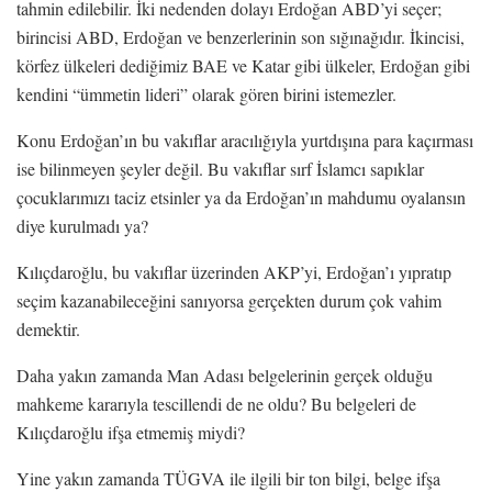
tahmin edilebilir. İki nedenden dolayı Erdoğan ABD’yi seçer;
birincisi ABD, Erdoğan ve benzerlerinin son sığınağıdır. İkincisi,
körfez ülkeleri dediğimiz BAE ve Katar gibi ülkeler, Erdoğan gibi
kendini “ümmetin lideri” olarak gören birini istemezler.
Konu Erdoğan’ın bu vakıflar aracılığıyla yurtdışına para kaçırması
ise bilinmeyen şeyler değil. Bu vakıflar sırf İslamcı sapıklar
çocuklarımızı taciz etsinler ya da Erdoğan’ın mahdumu oyalansın
diye kurulmadı ya?
Kılıçdaroğlu, bu vakıflar üzerinden AKP’yi, Erdoğan’ı yıpratıp
seçim kazanabileceğini sanıyorsa gerçekten durum çok vahim
demektir.
Daha yakın zamanda Man Adası belgelerinin gerçek olduğu
mahkeme kararıyla tescillendi de ne oldu? Bu belgeleri de
Kılıçdaroğlu ifşa etmemiş miydi?
Yine yakın zamanda TÜGVA ile ilgili bir ton bilgi, belge ifşa