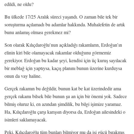
edildi, ne oldu?
Bu ülkede 17/25 Aralık süreci yaşandı. O zaman bile tek bir
soruşturma açılamadı bu adamlar hakkında. Muhalefetin de artık
bunu anlamış olması gerekmez mi?
Son olarak Kılıçdaroğlu’nun açıkladığı rakamların, Erdoğan’ın
elinin kiri bile olamayacak rakamlar olduğunu görmemiz
gerekiyor. Erdoğan bu kadar şeyi, kendisi için üç kuruş sayılacak
bir meblağ için yaptıysa, kaçış planını bunun üzerine kurduysa
onun da vay haline.
Gerçek rakamın bu değildir, bunun kat be kat üzerindedir ama
gerçek rakamı bilsek bile bunun şu an için bir önemi yok. Sadece
bilmiş oluruz ki, en azından şimdilik, bu bilgi işimize yaramaz.
Ha, Kılıçdaroğlu çarşı karışsın diyorsa da, Erdoğan ailesindeki o
isimleri saklamayacak.
Peki, Kılıçdaroğlu tüm bunları bilmiyor mu da işi gücü bırakmış