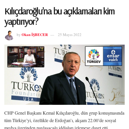
Kılıçdaroğlu’na bu açıklamaları kim
yaptırıyor?
Okan İŞBECER
by
25 Mayıs 2022
CHP Genel Başkanı Kemal Kılıçdaroğlu, dün grup konuşmasında
tüm Türkiye’yi, özellikle de Erdoğan’ı, akşam 22.00’de sosyal
medya üzerinden paylaşacağı iddiaları izlemeye davet etti.