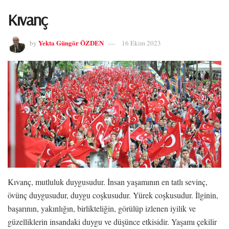
Kıvanç
Yekta Güngör ÖZDEN
by
16 Ekim 2023
Kıvanç, mutluluk duygusudur. İnsan yaşamının en tatlı sevinç,
övünç duygusudur, duygu coşkusudur. Yürek coşkusudur. İlginin,
başarının, yakınlığın, birlikteliğin, görülüp izlenen iyilik ve
güzelliklerin insandaki duygu ve düşünce etkisidir. Yaşamı çekilir