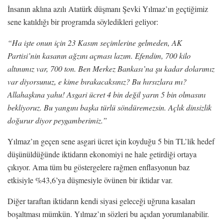
İnsanın aklına azılı Atatürk düşmanı Şevki Yılmaz’ın geçtiğimiz
sene katıldığı bir programda söyledikleri geliyor:
“Ha işte onun için 23 Kasım seçimlerine gelmeden, AK
Partisi’nin kasanın ağzını açması lazım. Efendim, 700 kilo
altınımız var, 700 ton. Ben Merkez Bankası’na şu kadar dolarımız
var diyorsunuz, e kime bırakacaksınız? Bu hırsızlara mı?
Allahaşkına yahu! Asgari ücret 4 bin değil yarın 5 bin olmasını
bekliyoruz. Bu yangını başka türlü söndüremezsin. Açlık dinsizlik
doğurur diyor peygamberimiz.”
Yılmaz’ın geçen sene asgari ücret için koyduğu 5 bin TL’lik hedef
düşünüldüğünde iktidarın ekonomiyi ne hale getirdiği ortaya
çıkıyor. Ama tüm bu göstergelere rağmen enflasyonun baz
etkisiyle %43,6’ya düşmesiyle övünen bir iktidar var.
Diğer taraftan iktidarın kendi siyasi geleceği uğruna kasaları
boşaltması mümkün. Yılmaz’ın sözleri bu açıdan yorumlanabilir.