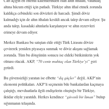
Cari açığın en önemli kalemlerinden olan altın ithalatı, vatandaş
altına hücum ettiği için patladı. Türkiye altın ithal etmek zorunda
kaldıkça cebindeki son dövizleri de harcadı. Şimdi döviz
kalmadığı için de altın ithalatı kesildi ancak talep devam ediyor. Şu
anda talep, kasadaki altınlarla karşılanıyor ve altın rezervleri
erimeye devam ediyor.
Merkez Bankası bu satıştan elde ettiği Türk Lirasını dövize
çevirerek yeniden piyasaya sunmak ve döviz akışını sağlamak
zorunda. Tüm bu döngünün sonucu ise eldeki birikimlerin yok
olması olacak. AKP,
“70 cente muhtaç olan Türkiye’yi”
geri
getirdi.
Bu güvensizliği yaratan ise elbette
“dış güçler”
değil, AKP’nin
ekonomi politikaları. AKP’li seçmenin bile bankalardan kaçmaya
çalıştığı, mevduatlarla ilgili endişelerin oluştuğu bir Türkiye,
iktidar eliyle yaratıldı. Herkes kendince
“güvenli bir liman”
bulup
sığınmanın telaşında.