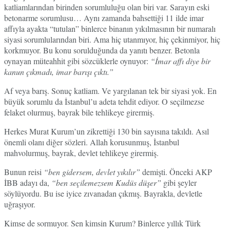
katliamlarından birinden sorumluluğu olan biri var. Sarayın eski
betonarme sorumlusu… Aynı zamanda bahsettiği 11 ilde imar
affıyla ayakta “tutulan” binlerce binanın yıkılmasının bir numaralı
siyasi sorumlularından biri. Ama hiç utanmıyor, hiç çekinmiyor, hiç
korkmuyor. Bu konu sorulduğunda da yanıtı benzer. Betonla
oynayan müteahhit gibi sözcüklerle oynuyor:
“İmar affı diye bir
kanun çıkmadı, imar barışı çıktı.”
Af veya barış. Sonuç katliam. Ve yargılanan tek bir siyasi yok. En
büyük sorumlu da İstanbul’u adeta tehdit ediyor. O seçilmezse
felaket olurmuş, bayrak bile tehlikeye girermiş.
Herkes Murat Kurum’un zikrettiği 130 bin sayısına takıldı. Asıl
önemli olanı diğer sözleri. Allah korusunmuş, İstanbul
mahvolurmuş, bayrak, devlet tehlikeye girermiş.
Bunun reisi
“ben gidersem, devlet yıkılır”
demişti. Önceki AKP
İBB adayı da,
“ben seçilemezsem Kudüs düşer”
gibi şeyler
söylüyordu. Bu ise iyice zıvanadan çıkmış. Bayrakla, devletle
uğraşıyor.
Kimse de sormuyor. Sen kimsin Kurum? Binlerce yıllık Türk