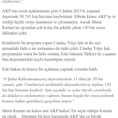
söylüyoruz.”
AKP’nin resmi açıklamasına göre 6 Şubat 2023’te yaşanan
depremde 50.783 kişi hayatını kaybetmişti. Elbette kimse AKP’ye ve
verdiği hiçbir veriye inanmıyor ve güvenmiyor. Ancak Murat
Kurum’un ağzından çok kolay bir şekilde çıkan 130 bin sayısı
dikkatleri çekti.
Kendisiyle bu programı yapan Candaş Tolga Işık’ın iki sayı
arasındaki farkı o an sormaması da tepki çekti. Candaş Tolga Işık,
programdan sonra bu farkı sormuş. Eski bakanın Türkiye’de yaşanan
tüm depremlerdeki kaybı kastettiğini söyledi.
Eski bakan da benzer bir açıklama yapmak zorunda kaldı:
“6 Şubat Kahramanmaraş depremlerinde 11 ilimizde 50 bin
canımız gitti. Cumhuriyet tarihindeki depremlerdeyse toplam 130
bin kişi hayatını kaybetti. Aynı yayında ve aylar önceki yayınlarda
da defalarca söylememize rağmen, bunun bugün bir siyasi polemik
konusu haline getirilmesi gerçekten üzücü.”
Murat Kurum’un kafası tam AKP kafası! En suçlu olduğu konuda
en güçlü… Düşünün bir kere karşınızda AKP’nin en büyük