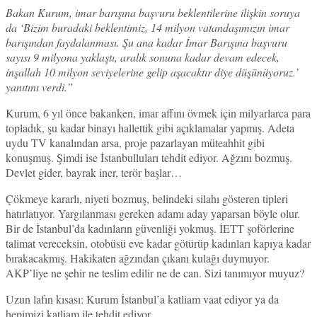
Bakan Kurum, imar barışına başvuru beklentilerine ilişkin soruya
da ‘Bizim buradaki beklentimiz, 14 milyon vatandaşımızın imar
barışından faydalanması. Şu ana kadar İmar Barışına başvuru
sayısı 9 milyona yaklaştı, aralık sonuna kadar devam edecek,
inşallah 10 milyon seviyelerine gelip aşacaktır diye düşünüyoruz.’
yanıtını verdi.”
Kurum, 6 yıl önce bakanken, imar affını övmek için milyarlarca para
topladık, şu kadar binayı hallettik gibi açıklamalar yapmış. Adeta
uydu TV kanalından arsa, proje pazarlayan müteahhit gibi
konuşmuş. Şimdi ise İstanbulluları tehdit ediyor. Ağzını bozmuş.
Devlet gider, bayrak iner, terör başlar…
Çökmeye kararlı, niyeti bozmuş, belindeki silahı gösteren tipleri
hatırlatıyor. Yargılanması gereken adamı aday yaparsan böyle olur.
Bir de İstanbul’da kadınların güvenliği yokmuş. İETT şoförlerine
talimat vereceksin, otobüsü eve kadar götürüp kadınları kapıya kadar
bırakacakmış. Hakikaten ağzından çıkanı kulağı duymuyor.
AKP’liye ne şehir ne teslim edilir ne de can. Sizi tanımıyor muyuz?
Uzun lafın kısası: Kurum İstanbul’a katliam vaat ediyor ya da
hepimizi katliam ile tehdit ediyor.