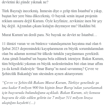
devletini iki günde yıkmak ne?
Türk Bayrağı inecekmiş. İnmesin diye o gelip tüm İstanbul’u yıkıp,
baştan her yere bina dikecekmiş. O bayrak senin inşaat projenin
reklam unsuru değil Kurum. Öyle keyfinize, zevkinize inen bir şey
hiç değil. Ağzından çıkanı kulağın duymuyor mu? Haddini bil.
Murat Kurum’un derdi para. Ne bayrak ne devlet ne İstanbul…
11 ilimizi vuran ve on binlerce vatandaşımızın hayatına mal olan 6
Şubat 2023 depremindeki kayıplarımızın en büyük sorumlularından
olan bu adamın normal bir ülkede tutuklu yargılanması gerekirdi.
Ama şimdi İstanbul’un başına bela edilmek isteniyor. Bakın Kurum,
tüm bölgedeki yıkımın en büyük nedenlerinden biri olan imar affını
ya da kendi ifadesiyle “İmar Barışı”nı nasıl savunmuş? Çevre ve
Şehircilik Bakanlığı’nın sitesinden aynen aktarıyorum:
“Çevre ve Şehircilik Bakanı Murat Kurum, Türkiye genelinde şu
ana kadar 8 milyon 900 bin kişinin İmar Barışı’ndan yararlanmak
için başvuruda bulunduğunu açıkladı. Bakan Kurum, söz konusu
başvuru ile elde edilen gelirin ise 7 milyar 511 milyon liraya
ulaştığını kaydetti (…)