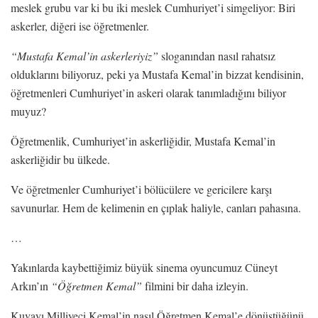
meslek grubu var ki bu iki meslek Cumhuriyet’i simgeliyor: Biri
askerler, diğeri ise öğretmenler.
“Mustafa Kemal’in askerleriyiz”
sloganından nasıl rahatsız
olduklarını biliyoruz, peki ya Mustafa Kemal’in bizzat kendisinin,
öğretmenleri Cumhuriyet’in askeri olarak tanımladığını biliyor
muyuz?
Öğretmenlik, Cumhuriyet’in askerliğidir, Mustafa Kemal’in
askerliğidir bu ülkede.
Ve öğretmenler Cumhuriyet’i bölücülere ve gericilere karşı
savunurlar. Hem de kelimenin en çıplak haliyle, canları pahasına.
…
Yakınlarda kaybettiğimiz büyük sinema oyuncumuz Cüneyt
Arkın’ın
“Öğretmen Kemal”
filmini bir daha izleyin.
Kuvayı Milliyeci Kemal’in nasıl Öğretmen Kemal’e dönüştüğünü