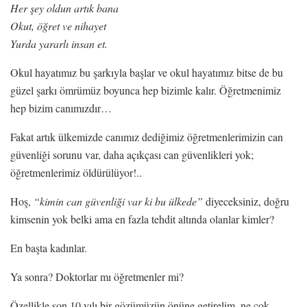
Her şey oldun artık bana
Okut, öğret ve nihayet
Yurda yararlı insan et.
Okul hayatımız bu şarkıyla başlar ve okul hayatımız bitse de bu
güzel şarkı ömrümüz boyunca hep bizimle kalır. Öğretmenimiz
hep bizim canımızdır…
Fakat artık ülkemizde canımız dediğimiz öğretmenlerimizin can
güvenliği sorunu var, daha açıkçası can güvenlikleri yok;
öğretmenlerimiz öldürülüyor!..
Hoş,
“kimin can güvenliği var ki bu ülkede”
diyeceksiniz, doğru
kimsenin yok belki ama en fazla tehdit altında olanlar kimler?
En başta kadınlar.
Ya sonra? Doktorlar mı öğretmenler mi?
Özellikle son 10 yılı bir gözümüzün önüne getirelim, ne çok