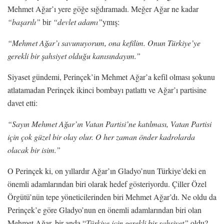
Mehmet Ağar’ı yere göğe sığdıramadı. Meğer Ağar ne kadar
“başarılı”
bir
“devlet adamı”
ymış:
“Mehmet Ağar’ı savunuyorum, ona kefilim. Onun Türkiye’ye
gerekli bir şahsiyet olduğu kanısındayım.”
Siyaset gündemi, Perinçek’in Mehmet Ağar’a kefil olması şokunu
atlatamadan Perinçek ikinci bombayı patlattı ve Ağar’ı partisine
davet etti:
“Sayın Mehmet Ağar’ın Vatan Partisi’ne katılması, Vatan Partisi
için çok güzel bir olay olur. O her zaman önder kadrolarda
olacak bir isim.”
O Perinçek ki, on yıllardır Ağar’ın Gladyo’nun Türkiye’deki en
önemli adamlarından biri olarak hedef gösteriyordu. Çiller Özel
Örgütü’nün tepe yöneticilerinden biri Mehmet Ağar’dı. Ne oldu da
Perinçek’e göre Gladyo’nun en önemli adamlarından biri olan
Mehmet Ağar, bir anda “
Türkiye için gerekli bir şahsiyet”
oldu?