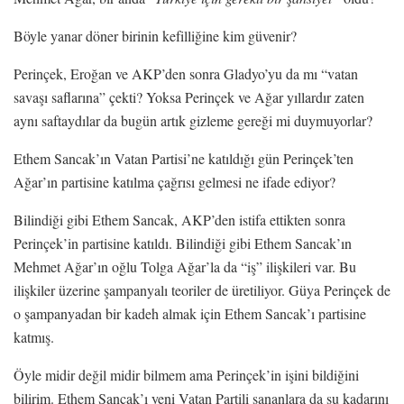
Böyle yanar döner birinin kefilliğine kim güvenir?
Perinçek, Eroğan ve AKP’den sonra Gladyo’yu da mı “vatan
savaşı saflarına” çekti? Yoksa Perinçek ve Ağar yıllardır zaten
aynı saftaydılar da bugün artık gizleme gereği mi duymuyorlar?
Ethem Sancak’ın Vatan Partisi’ne katıldığı gün Perinçek’ten
Ağar’ın partisine katılma çağrısı gelmesi ne ifade ediyor?
Bilindiği gibi Ethem Sancak, AKP’den istifa ettikten sonra
Perinçek’in partisine katıldı. Bilindiği gibi Ethem Sancak’ın
Mehmet Ağar’ın oğlu Tolga Ağar’la da “iş” ilişkileri var. Bu
ilişkiler üzerine şampanyalı teoriler de üretiliyor. Güya Perinçek de
o şampanyadan bir kadeh almak için Ethem Sancak’ı partisine
katmış.
Öyle midir değil midir bilmem ama Perinçek’in işini bildiğini
bilirim. Ethem Sancak’ı yeni Vatan Partili sananlara da şu kadarını