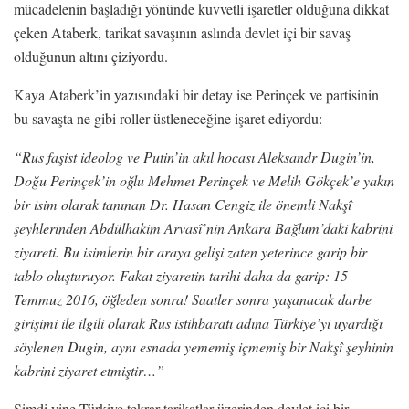
mücadelenin başladığı yönünde kuvvetli işaretler olduğuna dikkat
çeken Ataberk, tarikat savaşının aslında devlet içi bir savaş
olduğunun altını çiziyordu.
Kaya Ataberk’in yazısındaki bir detay ise Perinçek ve partisinin
bu savaşta ne gibi roller üstleneceğine işaret ediyordu:
“Rus faşist ideolog ve Putin’in akıl hocası Aleksandr Dugin’in,
Doğu Perinçek’in oğlu Mehmet Perinçek ve Melih Gökçek’e yakın
bir isim olarak tanınan Dr. Hasan Cengiz ile önemli Nakşî
şeyhlerinden Abdülhakim Arvasî’nin Ankara Bağlum’daki kabrini
ziyareti. Bu isimlerin bir araya gelişi zaten yeterince garip bir
tablo oluşturuyor. Fakat ziyaretin tarihi daha da garip: 15
Temmuz 2016, öğleden sonra! Saatler sonra yaşanacak darbe
girişimi ile ilgili olarak Rus istihbaratı adına Türkiye’yi uyardığı
söylenen Dugin, aynı esnada yememiş içmemiş bir Nakşî şeyhinin
kabrini ziyaret etmiştir…”
Şimdi yine Türkiye tekrar tarikatlar üzerinden devlet içi bir