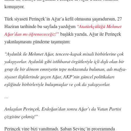
konuşuyor.
Türk siyaseti Perinçek’in Ağar’a kefil olmasına şaşıradursun, 27
Haziran tarihinde bu sayfada yazdığım
“Atatürkçülüğü Mehmet
Ağar’dan mı öğrenececeğiz!”
başlıklı yazıda, Ağar ile Perinçek
yakınlaşmasını gündeme taşımıştım:
“Aydınlık ile Mehmet Ağar, tencere-kapak misali birbirlerine çok
yakışıyorlar. Aydınlık gibi istihbarat örgütleriyle içli dışlı olan bir
grup ile bir dönem emniyetin tepe noktasında bulunan, adı mafya-
siyaset ilişkilerinde geçen Ağar, AKP’nin güncel politikaları
eşliğinde birbirleriyle buluşmuşlar ve çok da yakışıyorlar.
…
Anlaşılan Perinçek, Erdoğan’dan sonra Ağar’ı da Vatan Partisi
çizgisine çekmiş!”
Perinçek yine bizi yanıltmadı. Şaban Sevinç’in programında