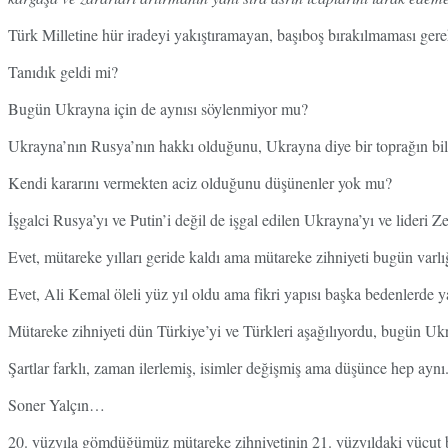
Türk Milletine hür iradeyi yakıştıramayan, başıboş bırakılmaması ge
Tanıdık geldi mi?
Bugün Ukrayna için de aynısı söylenmiyor mu?
Ukrayna’nın Rusya’nın hakkı olduğunu, Ukrayna diye bir toprağın bile
Kendi kararını vermekten aciz olduğunu düşünenler yok mu?
İşgalci Rusya’yı ve Putin’i değil de işgal edilen Ukrayna’yı ve lideri Ze
Evet, mütareke yılları geride kaldı ama mütareke zihniyeti bugün var
Evet, Ali Kemal öleli yüz yıl oldu ama fikri yapısı başka bedenlerde
Mütareke zihniyeti dün Türkiye’yi ve Türkleri aşağılıyordu, bugün Uk
Şartlar farklı, zaman ilerlemiş, isimler değişmiş ama düşünce hep aynı
Soner Yalçın…
20. yüzyıla gömdüğümüz mütareke zihniyetinin 21. yüzyıldaki vücut