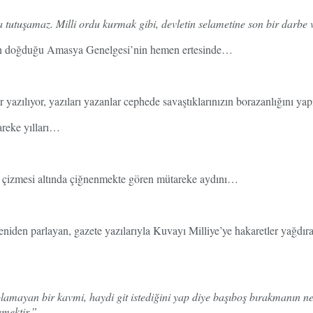
tutuşamaz. Milli ordu kurmak gibi, devletin selametine son bir darbe v
unun doğduğu Amasya Genelgesi’nin hemen ertesinde…
r yazılıyor, yazıları yazanlar cephede savaştıklarınızın borazanlığını ya
reke yılları…
n çizmesi altında çiğnenmekte gören mütareke aydını…
den parlayan, gazete yazılarıyla Kuvayı Milliye’ye hakaretler yağdıra
olamayan bir kavmi, haydi git istediğini yap diye başıboş bırakmanın ne
emektir.”