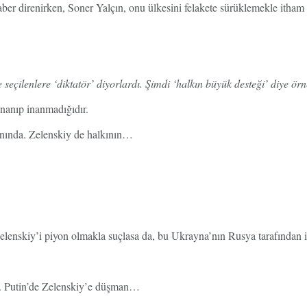
er direnirken, Soner Yalçın, onu ülkesini felakete sürüklemekle itham 
seçilenlere ‘diktatör’ diyorlardı. Şimdi ‘halkın büyük desteği’ diye örn
 inanıp inanmadığıdır.
nında. Zelenskiy de halkının…
nskiy’i piyon olmakla suçlasa da, bu Ukrayna’nın Rusya tarafından iş
r. Putin’de Zelenskiy’e düşman…