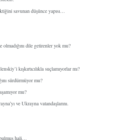
rektiğini savunan düşünce yapısı…
 olmadığını dile getirenler yok mu?
lenskiy’i kışkırtıcılıkla suçlamıyorlar mı?
lığını sürdürmüyor mu?
 yaşamıyor mu?
rayna’yı ve Ukrayna vatandaşlarını.
.
 bulmuş hali…