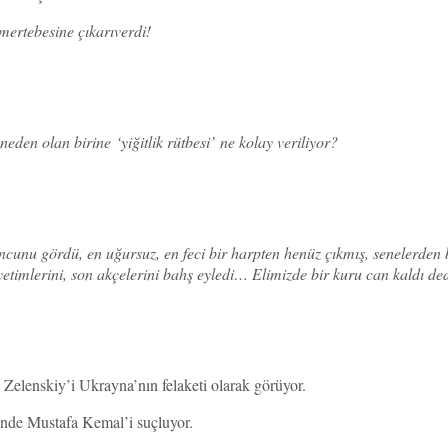
rtebesine çıkarıverdi!
den olan birine ‘yiğitlik rütbesi’ ne kolay veriliyor?
unu gördü, en uğursuz, en feci bir harpten henüz çıkmış, senelerden be
etimlerini, son akçelerini bahş eyledi… Elimizde bir kuru can kaldı de
 Zelenskiy’i Ukrayna’nın felaketi olarak görüyor.
nde Mustafa Kemal’i suçluyor.