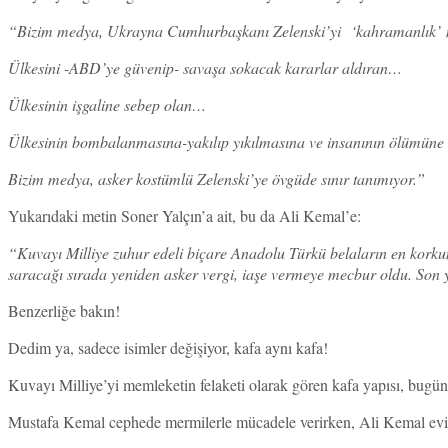
“Bizim medya, Ukrayna Cumhurbaşkanı Zelenski’yi ‘kahramanlık’ me
Ülkesini -ABD’ye güvenip- savaşa sokacak kararlar aldıran…
Ülkesinin işgaline sebep olan…
Ülkesinin bombalanmasına-yakılıp yıkılmasına ve insanının ölümüne ne
Bizim medya, asker kostümlü Zelenski’ye övgüde sınır tanımıyor.”
Yukarıdaki metin Soner Yalçın’a ait, bu da Ali Kemal’e:
“Kuvayı Milliye zuhur edeli biçare Anadolu Türkü belaların en korkunc
saracağı sırada yeniden asker vergi, iaşe vermeye mecbur oldu. Son y
Benzerliğe bakın!
Dedim ya, sadece isimler değişiyor, kafa aynı kafa!
Kuvayı Milliye’yi memleketin felaketi olarak gören kafa yapısı, bugün
Mustafa Kemal cephede mermilerle mücadele verirken, Ali Kemal evi