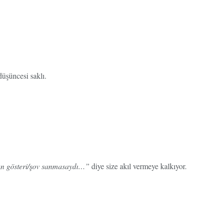
üşüncesi saklı.
lan gösteri/şov sanmasaydı…”
diye size akıl vermeye kalkıyor.