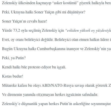
Zelenskiy ülkesinden kaçmayıp “asker kostümü” giyerek halkıyla berab
Peki, Ukrayna halkı Soner Yalçın gibi mi düşünüyor?
Soner Yalçın’ın cevabı hazır!
Yüzde 73,2 oyla seçilmiş Zelenskiy için
“eskiden yüksek oy yüzdesiyle 
Evet, oy oranı belirleyici değildir. Belirleyici olan etmen halkın lidere
Bugün Ukrayna halkı Cumhurbaşkanına inanıyor ve Zelenskiy’nin ya
Peki, ya Putin?
Kendi halkı bile protesto ediyor bu işgali.
Kıstas budur!
Mütareke kafası bu olayı ABD/NATO-Rusya savaşı olarak görerek Zele
Ve direnenin yanında ol(a)mayan herkes işgalcinin safındadır.
Zelenskiy’e düşmanlık yapan herkes Putin’in askerliğine soyunmuştu