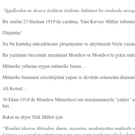
“İşgallerden ne derece üzülürse üzülsün, hükümet bu sıralarda savaşa 
Bu satırlar 23 Haziran 1919’da yazılmış. Yani Kuvayı Milliye ruh
Düşünün!
Siz bir kurtuluş mücadelesine girişmişsiniz ve aleyhinizde böyle yazıla
Bu yazılanın öncesinde imzalanan Mondros ve Mondros’la gelen müta
Mütareke yıllarına uygun mütareke basını…
Mütareke basınının sözcülüğünü yapan ve devletin selametini düşma
Ali Kemal…
30 Ekim 1918’de Mondros Mütarekesi’nin imzalanmasıyla “yıldızı” yeni
biri.
Bakın ne diyor Türk Milleti için:
“Kendini idareye iktisaden, ilmen, siyaseten, medeniyetten muktedir 
kargaşa ve zararları artırmanın yanı sıra asrın icaplarını idrak edem