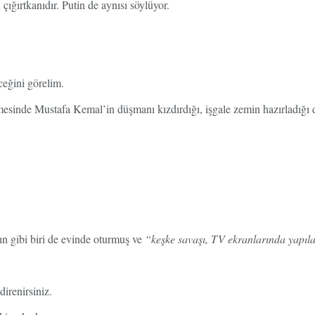
ğırtkanıdır. Putin de aynısı söylüyor.
ceğini görelim.
mesinde Mustafa Kemal’in düşmanı kızdırdığı, işgale zemin hazırladığı d
ın gibi biri de evinde oturmuş ve
“keşke savaşı, TV ekranlarında yapı
irenirsiniz.