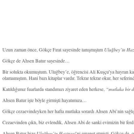
Uzun zaman önce, Gökçe Fırat sayesinde tanışmıştım
Uluğbey’in Haz
Gökçe de Ahsen Batur sayesinde…
Bir solukta okumuştum. Uluğbey’e, öğrencisi Ali Kuşçu’ya hayran kalmı
olamamıştım. Hani bazı kitaplar vardır. Tekrar tekrar okur, her seferi
Katıldığımız fuarlarda standımızı ziyaret eden herkese,
“mutlaka bir d
Ahsen Batur işte böyle girmişti hayatımıza…
Gökçe cezaevindeyken her hafta mutlaka sorardı Ahsen Abi’nin sağlığı n
Cezaevinden çıktı, biz evlendik, Ahsen Abi de sanki evimizin bir ferdi
Ahsen Batur bize
Uluğbey’in Hazinesi
’ni emanet etmişti. Gökçe de, o