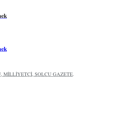
mek
mek
 MİLLİYETÇİ, SOLCU GAZETE
.