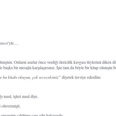
inesi
’yle…
ştım. Onların asırlar önce verdiği ilericilik kavgası tüylerimi diken 
nde başka bir mesajla karşılaşırsınız. İşte tam da böyle bir kitap olmu
e bu kitabı okuyun, çok seveceksiniz”
diyerek tavsiye ederdim.
asıl, işleri nasıl diye.
 oluvermişti.
 emanetin sahibine canı gibi bakıyordu.