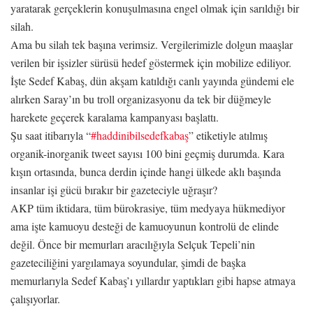
yaratarak gerçeklerin konuşulmasına engel olmak için sarıldığı bir
silah.
Ama bu silah tek başına verimsiz. Vergilerimizle dolgun maaşlar
verilen bir işsizler sürüsü hedef göstermek için mobilize ediliyor.
İşte Sedef Kabaş, dün akşam katıldığı canlı yayında gündemi ele
alırken Saray’ın bu troll organizasyonu da tek bir düğmeyle
harekete geçerek karalama kampanyası başlattı.
Şu saat itibarıyla “
#haddinibilsedefkabaş
” etiketiyle atılmış
organik-inorganik tweet sayısı 100 bini geçmiş durumda. Kara
kışın ortasında, bunca derdin içinde hangi ülkede aklı başında
insanlar işi gücü bırakır bir gazeteciyle uğraşır?
AKP tüm iktidara, tüm bürokrasiye, tüm medyaya hükmediyor
ama işte kamuoyu desteği de kamuoyunun kontrolü de elinde
değil. Önce bir memurları aracılığıyla Selçuk Tepeli’nin
gazeteciliğini yargılamaya soyundular, şimdi de başka
memurlarıyla Sedef Kabaş’ı yıllardır yaptıkları gibi hapse atmaya
çalışıyorlar.