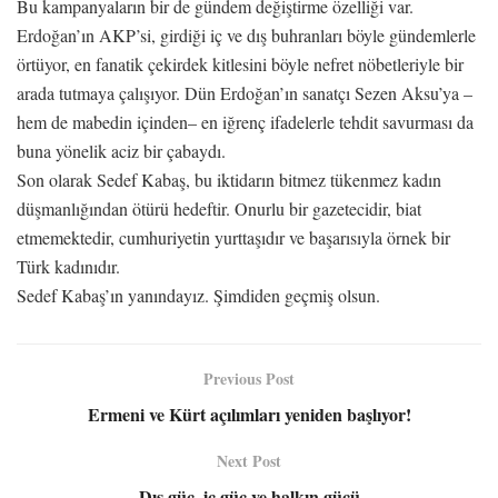
Bu kampanyaların bir de gündem değiştirme özelliği var.
Erdoğan’ın AKP’si, girdiği iç ve dış buhranları böyle gündemlerle
örtüyor, en fanatik çekirdek kitlesini böyle nefret nöbetleriyle bir
arada tutmaya çalışıyor. Dün Erdoğan’ın sanatçı Sezen Aksu’ya –
hem de mabedin içinden– en iğrenç ifadelerle tehdit savurması da
buna yönelik aciz bir çabaydı.
Son olarak Sedef Kabaş, bu iktidarın bitmez tükenmez kadın
düşmanlığından ötürü hedeftir. Onurlu bir gazetecidir, biat
etmemektedir, cumhuriyetin yurttaşıdır ve başarısıyla örnek bir
Türk kadınıdır.
Sedef Kabaş’ın yanındayız. Şimdiden geçmiş olsun.
Previous Post
Ermeni ve Kürt açılımları yeniden başlıyor!
Next Post
Dış güç, iç güç ve halkın gücü