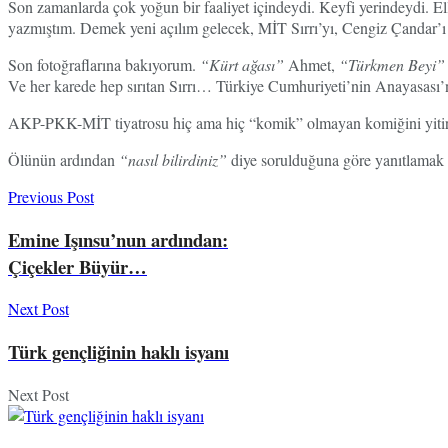
Son zamanlarda çok yoğun bir faaliyet içindeydi. Keyfi yerindeydi. E
yazmıştım. Demek yeni açılım gelecek, MİT Sırrı’yı, Cengiz Çandar’ı
Son fotoğraflarına bakıyorum.
“Kürt ağası”
Ahmet,
“Türkmen Beyi”
Ve her karede hep sırıtan Sırrı… Türkiye Cumhuriyeti’nin Anayasası’nı 
AKP-PKK-MİT tiyatrosu hiç ama hiç “komik” olmayan komiğini yitirdi
Ölünün ardından
“nasıl bilirdiniz”
diye sorulduğuna göre yanıtlamak şar
Previous Post
Emine Işınsu’nun ardından:
Çiçekler Büyür…
Next Post
Türk gençliğinin haklı isyanı
Next Post