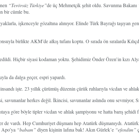
lenen
“Terörsüz Türkiye”
de üç Mehmetçik şehit oldu. Savunma Bakanı
en bir cümle bu.
aklarla, işkenceyle gözaltına alınıyor. Elinde Türk Bayrağı taşıyan gençler
nsuyla birlikte AKM’de alkış tufanı koptu. O sırada ön sıralarda Kılıç
dildi. Hiçbir siyasi kodaman yoktu. Şehidimiz Önder Özen’in kızı Alya
nuyla da dalga geçer, espri yapardı.
insandı işte. 23 yıllık çürümüş düzenin çürük ruhlarıyla vicdan ve ahlak 
si, savunanlar herkes değil. İkincisi, savunanlar aslında onu sevmiyor, Sı
aya göre böyle tipler vicdan ve ahlak şampiyonu ve hatta barış şehidi fa
itler de vardı. Hep Cumhuriyet düşmanı hep Atatürk düşmanıydı. Atatü
ı Apo’ya
“babam”
diyen kişinin lafına bak! Akın Gürlek’e
“efendim”
ç