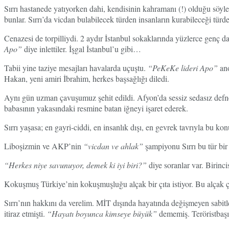
Sırrı hastanede yatıyorken dahi, kendisinin kahramanı (!) olduğu söy
bunlar. Sırrı’da vicdan bulabilecek türden insanların kurabileceği türd
Cenazesi de torpilliydi. 2 aydır İstanbul sokaklarında yüzlerce genç day
Apo”
diye inlettiler. İşgal İstanbul’u gibi…
Tabii yine taziye mesajları havalarda uçuştu.
“PeKeKe lideri Apo”
ano
Hakan, yeni amiri İbrahim, herkes başsağlığı diledi.
Aynı gün uzman çavuşumuz şehit edildi. Afyon’da sessiz sedasız defne
babasının yakasındaki resmine batan iğneyi işaret ederek.
Sırrı yaşasa; en gayri-ciddi, en insanlık dışı, en gevrek tavrıyla bu ko
Liboşizmin ve AKP’nin
“vicdan ve ahlak”
şampiyonu Sırrı bu tür bir 
“Herkes niye savunuyor, demek ki iyi biri?”
diye soranlar var. Birinci
Kokuşmuş Türkiye’nin kokuşmuşluğu alçak bir çıta istiyor. Bu alçak çıt
Sırrı’nın hakkını da verelim. MİT dışında hayatında değişmeyen sab
itiraz etmişti.
“Hayatı boyunca kimseye büyük”
dememiş. Teröristbaş