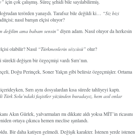
e”
için çok çalışmış. Süreç şehidi bile sayılabilirmiş.
l doğrudan terörden yanaydı. Tarafsız bile değildi ki…
“Siz bizi
ditçisi; nasıl barışın elçisi oluyor?
im değilim ama babam sensin”
diyen adam. Nasıl oluyor da herkesin
çisi olabilir? Nasıl
“Türkmenlerin sözcüsü”
olur?
sürekli değişen bir özgeçmişi vardı Sırrı’nın.
hçeli, Doğu Perinçek, Soner Yalçın gibi belirsiz özgeçmişler. Ortama
çerideyken, Sırrı aynı dosyalardan kısa sürede tahliyeyi kaptı.
i Türk Solu’ndaki faşistler yüzünden buradayız, hem asıl onlar
anı Akın Gürlek, yalvarmaları mı dikkate aldı yoksa MİT’in ricasını
eniden ortaya çıkınca hemen meclise ışınlandı.
ldu. Bir daha katiyen gelmedi. Değişik karakter. İstenen yerde istenen