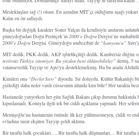
rolle bulunuyor. Dolmabahçe Sarayı’ndan, Tayyip’in sarayına kadar
Meslektaşları sağ (!) olsun. En azından MİT’çi olduğunu aşağı yukarı 
Kalın en ön saftaydı.
Başka bir değişik karakter Soner Yalçın da kendisiyle anılarını anl
güneydoğudan Doğu Perinçek’in
2000’e Doğru
Dergisi’ne muhabirl
2000’e Doğru
Dergisi. Güneydoğu muh(a)biri de
“kamyoncu”
Sırrı’
MİT dedik, PKK dedik, AKP işbirlikçiliği dedik. Kambersiz düğün olur
terörsüz Türkiye istemiyor. Bu yüzden beni öldürebilirler”
demiş. 5 sa
vatanseverlik Tayyip ve Apo’yu desteklemekmiş. Ha bu arada Abdullah
Kimileri ona
“Devlet Sırrı”
diyordu. Sır doluydu. Kültür Bakanlığı bü
gizlediği daha neler vardı cüssesinin altında kim bilir? Her tarakta be
Hastanede yatıyorken her gün Sağlık Bakanı çıkıp durumu hakkında bi
kıpırdamadı. Konuyla ilgili tek bir ciddi açıklama yapmadı. Her seferind
Memişoğlu’nu hastanenin önünde ilk kez gülümsemeyen, ciddi ve endi
evladına surat ekşiten Tayyip geldi aklıma.
Bir tarafta halk çocukları…. Bir tarafta halk düşmanları… Bir tarafta 