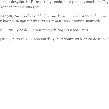
llerinde dosyalar, bir Bahçeli’nin yanında, bir Apo’nun yanında, bir T
 koridorlara saldığına göre…
Bahçeli,
“artık bebek katili olmayan, kurucu önder”
Apo,
“ölmüş uyuş
hazırlayan tiplere bak! Sırrı bizim ağlanacak halimize sırıtıyordu.
. Üzücü yine de. Onca isim saydık, yaş sırası bozulmuş.
t. İyi bilmezdik. Diğerlerini de iyi bilmiyoruz. İyi bilenleri de iyi bil