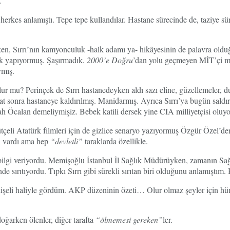
…
herkes anlamıştı. Tepe tepe kullandılar. Hastane sürecinde de, taziye 
atırken, Sırrı’nın kamyonculuk -halk adamı ya- hikâyesinin de palavra
ik yapıyormuş. Şaşırmadık.
2000’e Doğru
’dan yolu geçmeyen MİT’çi mi
ymış.
 mu? Perinçek de Sırrı hastanedeyken aldı sazı eline, güzellemeler, du
at sonra hastaneye kaldırılmış. Manidarmış. Ayrıca Sırrı’ya bugün sald
 Öcalan demeliymişiz. Bebek katili dersek yine CIA milliyetçisi oluy
tçeli Atatürk filmleri için de gizlice senaryo yazıyormuş Özgür Özel’d
zi vardı ama hep
“devletli”
taraklarda özellikle.
lgi veriyordu. Memişoğlu İstanbul İl Sağlık Müdürüyken, zamanın Sağl
e sırıtıyordu. Tıpkı Sırrı gibi sürekli sırıtan biri olduğunu anlamıştım. 
şeli haliyle gördüm. AKP düzeninin özeti… Olur olmaz şeyler için hün
doğarken ölenler, diğer tarafta
“ölmemesi gereken”
ler.