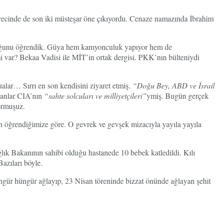
sürecinde de son iki müsteşar öne çıkıyordu. Cenaze namazında İbrahim
 olduğunu öğrendik. Güya hem kamyonculuk yapıyor hem de
 var? Bekaa Vadisi ile MİT’in ortak dergisi. PKK’nın bülteniydi
alar… Sırrı en son kendisini ziyaret etmiş.
“Doğu Bey, ABD ve İsrail
ıranlar CIA’nın
“sahte solcuları ve milliyetçileri”
ymiş. Bugün gerçek
ormuşuz.
en öğrendiğimize göre. O gevrek ve gevşek mizacıyla yayıla yayıla
ık Bakanının sahibi olduğu hastanede 10 bebek katledildi. Kılı
Bazıları böyle.
gür hüngür ağlayıp, 23 Nisan töreninde bizzat önünde ağlayan şehit