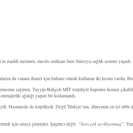
’ın maddi memuru, meclis sırıtkanı Sırrı Süreyya sağlık sorunu yaşadı
arını da vatana ihanet için bahane olarak kullanan iki kesim vardır. Bir 
emesine rağmen, Tayyip-Bahçeli-MİT torpiliyle hapisten hemen çıkabile
-menajerlik ağalığı yapan bir kodamandı.
lliydi. Hastanede de torpilliydi. Değil Türkiye’nin, dünyanın en iyi tıbbi
ek için sıraya girmişler. Şaşırtıcı değil.
“Sırrı çok seviliyormuş”.
Yan