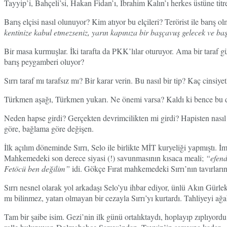
Tayyip’i, Bahçeli’si, Hakan Fidan’ı, İbrahim Kalın’ı herkes üstüne tit
Barış elçisi nasıl olunuyor? Kim atıyor bu elçileri? Terörist ile barış
kentinize kabul etmezseniz, yarın kapınıza bir başçavuş gelecek ve ba
Bir masa kurmuşlar. İki tarafta da PKK’lılar oturuyor. Ama bir taraf
barış peygamberi oluyor?
Sırrı taraf mı tarafsız mı? Bir karar verin. Bu nasıl bir tip? Kaç cinsiye
Türkmen aşağı, Türkmen yukarı. Ne önemi varsa? Kaldı ki bence bu da y
Neden hapse girdi? Gerçekten devrimcilikten mi girdi? Hapisten nasıl 
göre, bağlama göre değişen.
İlk açılım döneminde Sırrı, Selo ile birlikte MİT kuryeliği yapmıştı. 
Mahkemedeki son derece siyasi (!) savunmasının kısaca meali;
“efend
Fetöcü ben değilim”
idi. Gökçe Fırat mahkemedeki Sırrı’nın tavırlarını 
Sırrı nesnel olarak yol arkadaşı Selo’yu ihbar ediyor, ünlü Akın Gürle
mı bilinmez, yatarı olmayan bir cezayla Sırrı’yı kurtardı. Tahliyeyi a
Tam bir şaibe isim. Gezi’nin ilk günü ortalıktaydı, hoplayıp zıplıyor