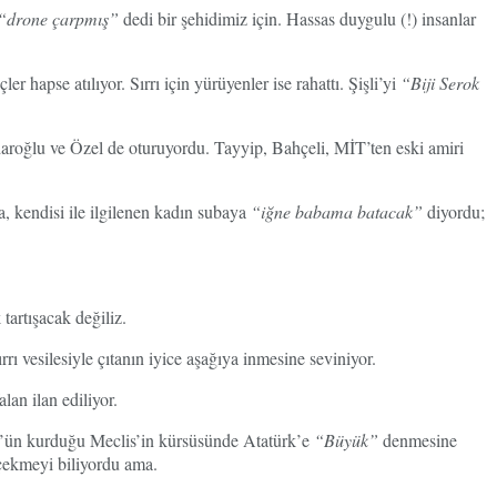
“drone çarpmış”
dedi bir şehidimiz için. Hassas duygulu (!) insanlar
 hapse atılıyor. Sırrı için yürüyenler ise rahattı. Şişli’yi
“Biji Serok
daroğlu ve Özel de oturuyordu. Tayyip, Bahçeli, MİT’ten eski amiri
, kendisi ile ilgilenen kadın subaya
“iğne babama batacak”
diyordu;
tartışacak değiliz.
rrı vesilesiyle çıtanın iyice aşağıya inmesine seviniyor.
lan ilan ediliyor.
rk’ün kurduğu Meclis’in kürsüsünde Atatürk’e
“Büyük”
denmesine
ekmeyi biliyordu ama.