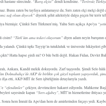
redi hastane sürecinde.
“Barış elçisi”
dendi kendisine.
“Terörsüz Türkiy
 olmaz. Bunu zaten bu tayfaya anlatamayız da; Sırrı zaten elçi melçi deği
şınız sağ olsun diyecek”
diyerek şehit aileleriyle dalga geçen bir terör teh
 güya bizmişiz. Çünkü Sırrı Türkmen’miş. Yahu Sırrı açıkça Apo’ya
“yet
tli cisim?
“Türk’üm ama tedavi oluyorum”
diyen adam neyin barışının el
alandı. Çünkü tıpkı Tayyip’in tutukluluk ve üniversite hikâyeleri gibi 
çıktı? Hatta hapse girdi mi? O bile belli değil. Hakan Fidan, Devlet Ba
İmralı, Ankara, Kandil mekik dokuyordu. Zarf taşıyordu. Şimdi Selo hâlâ i
im Dolmabahçe’de AKP ile birlikte çok güzel toplantı yapıyorduk, şimd
ifşa etti, AKP-MİT ile Sırrı işbirliğinin detaylarıyla yazdı.
k’e
“efendimler”
çekiyor, devrimcilere hakaret ediyordu. Mahkeme Başk
ğabeyleri sayesinde kapan
“Sırrı ağabey”
, MİT’in hizmetlerine ihtiyacı y
du. Sonra hem İmralı’da Apo’dan hem de amirlerinden fırçayı yedi. Kaybo