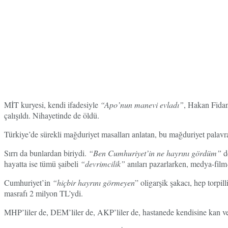
MİT kuryesi, kendi ifadesiyle
“Apo’nun manevi evladı”
, Hakan Fidan
çalışıldı. Nihayetinde de öldü.
Türkiye’de sürekli mağduriyet masalları anlatan, bu mağduriyet palavral
Sırrı da bunlardan biriydi.
“Ben Cumhuriyet’in ne hayrını gördüm”
d
hayatta ise tümü şaibeli
“devrimcilik”
anıları pazarlarken, medya-film
Cumhuriyet’in
“hiçbir hayrını görmeyen
” oligarşik şakacı, hep torpi
masrafı 2 milyon TL’ydi.
MHP’liler de, DEM’liler de, AKP’liler de, hastanede kendisine kan verm