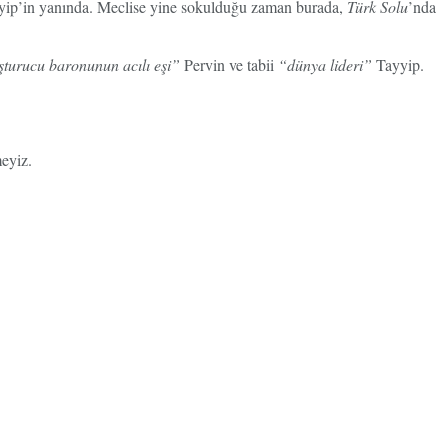
ayyip’in yanında. Meclise yine sokulduğu zaman burada,
Türk Solu
’nda
turucu baronunun acılı eşi”
Pervin ve tabii
“dünya lideri”
Tayyip.
meyiz.