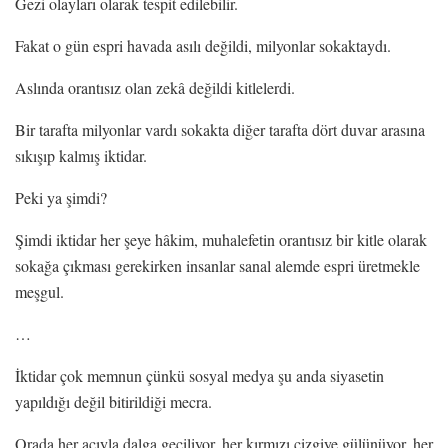
Gezi olayları olarak tespit edilebilir.
Fakat o gün espri havada asılı değildi, milyonlar sokaktaydı.
Aslında orantısız olan zekâ değildi kitlelerdi.
Bir tarafta milyonlar vardı sokakta diğer tarafta dört duvar arasına
sıkışıp kalmış iktidar.
Peki ya şimdi?
Şimdi iktidar her şeye hâkim, muhalefetin orantısız bir kitle olarak
sokağa çıkması gerekirken insanlar sanal alemde espri üretmekle
meşgul.
…
İktidar çok memnun çünkü sosyal medya şu anda siyasetin
yapıldığı değil bitirildiği mecra.
Orada her acıyla dalga geçiliyor, her kırmızı çizgiye gülünüyor, her