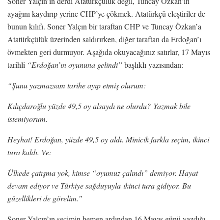
Soner Yalçın’ın derdi Atatürkçülük değil, Tuncay Özkan’ın
ayağını kaydırıp yerine CHP’ye çökmek. Atatürkçü eleştiriler de
bunun kılıfı. Soner Yalçın bir taraftan CHP ve Tuncay Özkan’a
Atatürkçülük üzerinden saldırırken, diğer taraftan da Erdoğan’ı
övmekten geri durmuyor. Aşağıda okuyacağınız satırlar, 17 Mayıs
tarihli
“Erdoğan’ın oyununa gelindi”
başlıklı yazısından:
“Şunu yazmazsam tarihe ayıp etmiş olurum:
Kılıçdaroğlu yüzde 49,5 oy alsaydı ne olurdu?
Yazmak bile
istemiyorum.
Heyhat! Erdoğan, yüzde 49,5 oy aldı. Minicik farkla seçim, ikinci
tura kaldı. Ve:
Ülkede çatışma yok, kimse “oyumuz çalındı” demiyor. Hayat
devam ediyor ve Türkiye sağduyuyla ikinci tura gidiyor. Bu
güzellikleri de görelim.”
Soner Yalçın’ın seçimin hemen ardından 16 Mayıs günü yazdığı