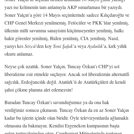
yazı ise kelimenin tam anlamıyla AKP ısmarlaması bir yazıydı.
Soner Yalçın’a göre 14 Mayıs seçimlerinde sadece Kılıçdaroğlu ve
CHP Genel Merkezi yenilmemiş. Fetöcüler ve PKK’lılar yenilmiş,
ülkenin milli savunma sanayisini küçümseyenler yenilmiş, halkı
hakir görenler yenilmiş, Biden yenilmiş, CIA yenilmiş. Nasıl,
yazıyı kes
Sözcü
’den koy
Yeni Şafak
’a veya
Aydınlık
’a, kırk yıllık
okuru anlamaz.
Neyse çok uzattık. Soner Yalçın, Tuncay Özkan’ı CHP’yi sol
liberalizme esir etmekle suçluyor. Ancak sol liberalizmin alternatifi
sağcılık, Erdoğancılık değil. Atatürk’ü de Atatürkçüleri de kendi
şahsi çökme planına alet edemezsin!
Buradan Tuncay Özkan’ı savunduğumuz ya da ona hak
verdiğimiz sonucu çıkmasın. Tuncay Özkan da en az Soner Yalçın
kadar bu işlerin içinde olan biridir. Öyle televizyonlarda ağlamaklı
olmasına da bakmayın. Kendisi Ergenekon kumpasının başta
gelen tertipçilerinden olup, Cumhuriyet Mitinglerinde toplanan