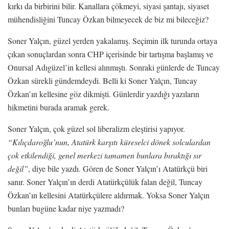
kırkı da birbirini bilir. Kanallara çökmeyi, siyasi şantajı, siyaset
mühendisliğini Tuncay Özkan bilmeyecek de biz mi bileceğiz?
Soner Yalçın, güzel yerden yakalamış. Seçimin ilk turunda ortaya
çıkan sonuçlardan sonra CHP içerisinde bir tartışma başlamış ve
Onursal Adıgüzel’in kellesi alınmıştı. Sonraki günlerde de Tuncay
Özkan sürekli gündemdeydi. Belli ki Soner Yalçın, Tuncay
Özkan’ın kellesine göz dikmişti. Günlerdir yazdığı yazıların
hikmetini burada aramak gerek.
Soner Yalçın, çok güzel sol liberalizm eleştirisi yapıyor.
“Kılıçdaroğlu’nun, Atatürk karşıtı küreselci dönek solculardan
çok etkilendiği, genel merkezi tamamen bunlara bıraktığı sır
değil”
, diye bile yazdı. Gören de Soner Yalçın’ı Atatürkçü biri
sanır. Soner Yalçın’ın derdi Atatürkçülük falan değil, Tuncay
Özkan’ın kellesini Atatürkçülere aldırmak. Yoksa Soner Yalçın
bunları bugüne kadar niye yazmadı?