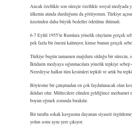
Ancak özellikle son süreçte özellikle sosyal medyada y
ülkenin atında durduğunu da görüyorum. Türkiye açısında
üzerinden daha büyük bedeller ödetilme ihtimali.
6-7 Eylül 1955’te Rumlara yönelik olayların gerçek seb
pek fazla bir önemi kalmıyor, kimse bunun gerçek sebebin
Türkiye bugün tamamen mağduru olduğu bir sürecin, so
İktidarın medyaya sığınmacılara yönelik tepkiye sebep 
Neredeyse halkın tüm kesimleri tepkili ve artık bu tepk
Böylesine bir çatışmadan en çok faydalanacak olan kes
iktidarı olur. Mültecilere elinden geldiğince merhamet e
boyun eğmek zorunda bırakılır.
Bir tarafta sokak kavgasına dayanan siyaseti örgütlemeye 
yolun sonu aynı yere çıkıyor.