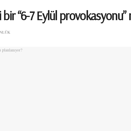
ni bir “6-7 Eylül provokasyonu”
NLÜK