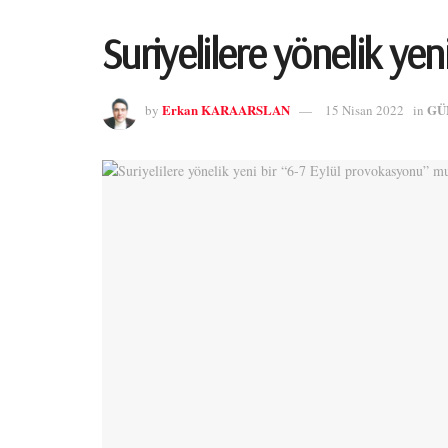
Suriyelilere yönelik ye
Erkan KARAARSLAN
GÜ
by
15 Nisan 2022
in