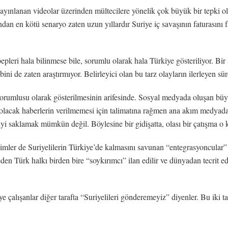
ayınlanan videolar üzerinden mültecilere yönelik çok büyük bir tepki o
n en kötü senaryo zaten uzun yıllardır Suriye iç savaşının faturasını f
epleri hala bilinmese bile, sorumlu olarak hala Türkiye gösteriliyor. 
i de zaten araştırmıyor. Belirleyici olan bu tarz olayların ilerleyen sür
rumlusu olarak gösterilmesinin arifesinde. Sosyal medyada oluşan büyü
olacak haberlerin verilmemesi için talimatına rağmen ana akım medyada 
iyi saklamak mümkün değil. Böylesine bir gidişatta, olası bir çatışma o
imler de Suriyelilerin Türkiye’de kalmasını savunan “entegrasyoncular”
den Türk halkı birden bire “soykırımcı” ilan edilir ve dünyadan tecrit e
çalışanlar diğer tarafta “Suriyelileri gönderemeyiz” diyenler. Bu iki tar