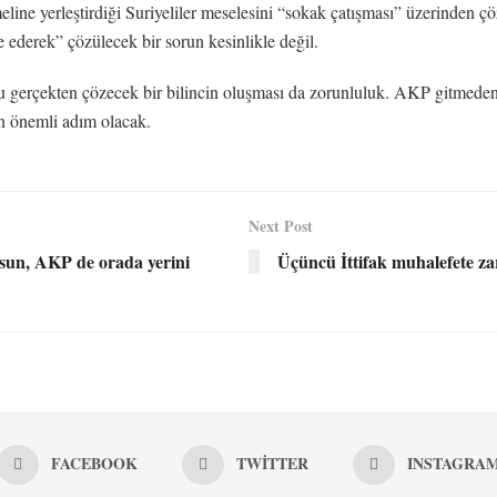
line yerleştirdiği Suriyeliler meselesini “sokak çatışması” üzerinden 
e ederek” çözülecek bir sorun kesinlikle değil.
 gerçekten çözecek bir bilincin oluşması da zorunluluk. AKP gitmeden 
en önemli adım olacak.
Next Post
lsun, AKP de orada yerini
Üçüncü İttifak muhalefete zar
FACEBOOK
TWITTER
INSTAGRA