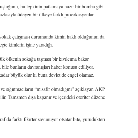
luştuğunu, bu tepkinin patlamaya hazır bir bomba gibi
azlasıyla ödeyen bir ülkeye farklı provokasyonlar
Bir sokak çatışması durumunda kimin haklı olduğunun da
eçte kimlerin işine yaradığı.
k öfkenin sokağa taşması bir kıvılcıma bakar.
bile bunların davranışları haber konusu ediliyor.
 kadar büyük olur ki buna devlet de engel olamaz.
 ve sığınmacıların “misafir olmadığını” açıklayan AKP
dilir. Tamamen dışa kapanır ve içerideki otoriter düzene
af da farklı fikirler savunuyor olsalar bile, yürüdükleri