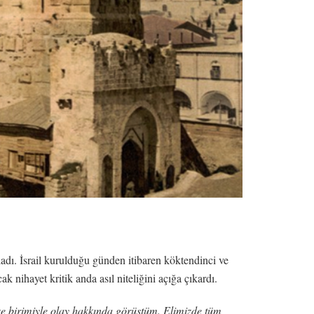
tladı. İsrail kurulduğu günden itibaren köktendinci ve
k nihayet kritik anda asıl niteliğini açığa çıkardı.
 birimiyle olay hakkında görüştüm. Elimizde tüm