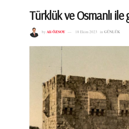
Türklük ve Osmanlı ile
Ali ÖZSOY
GÜNLÜK
by
18 Ekim 2023
in