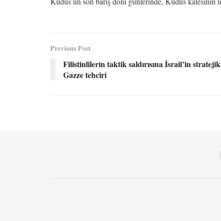
Kudüs’ün son barış dolu günlerinde, Kudüs kalesinin 
Previous Post
Filistinlilerin taktik saldırısına İsrail’in strateji
Gazze tehciri