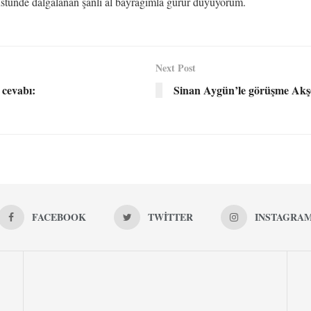
üstünde dalgalanan şanlı al bayrağımla gurur duyuyorum.
Next Post
k cevabı:
Sinan Aygün’le görüşme Akş
FACEBOOK
TWITTER
INSTAGRA