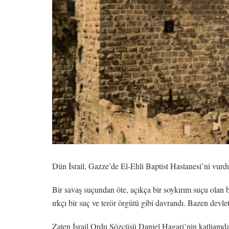
Dün İsrail, Gazze’de El-Ehli Baptist Hastanesi’ni vurdu. 
Bir savaş suçundan öte, açıkça bir soykırım suçu olan bu
ırkçı bir suç ve terör örgütü gibi davrandı. Bazen devlet
Zaten İsrail Ordu Sözcüsü Daniel Hagari’nin katliamda