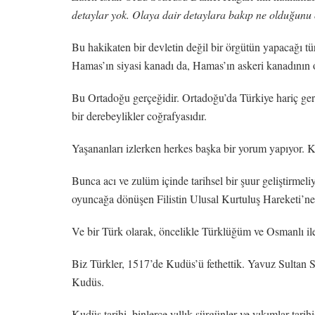
detaylar yok. Olaya dair detaylara bakıp ne olduğunu
Bu hakikaten bir devletin değil bir örgütün yapacağı t
Hamas’ın siyasi kanadı da, Hamas’ın askeri kanadının
Bu Ortadoğu gerçeğidir. Ortadoğu’da Türkiye hariç gerçek
bir derebeylikler coğrafyasıdır.
Yaşananları izlerken herkes başka bir yorum yapıyor. Ken
Bunca acı ve zulüm içinde tarihsel bir şuur geliştirmel
oyuncağa dönüşen Filistin Ulusal Kurtuluş Hareketi’n
Ve bir Türk olarak, öncelikle Türklüğüm ve Osmanlı il
Biz Türkler, 1517’de Kudüs’ü fethettik. Yavuz Sultan Se
Kudüs.
Kudüs tarihi, binlerce yıllık sürgünler ve yıkımlar tarihi