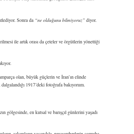
atlediyor. Sonra da
“ne olduğunu bilmiyoruz”
diyor.
mesi ile artık orası da çeteler ve örgütlerin yönettiği
ıkıyor.
ramparça olan, büyük güçlerin ve İran’ın elinde
 dalgalandığı 1917’deki fotoğrafa bakıyorum.
ın gölgesinde, en kutsal ve barışçıl günlerini yaşadı
mların, yıkımların yaşandığı, peygamberlerin çarmıha