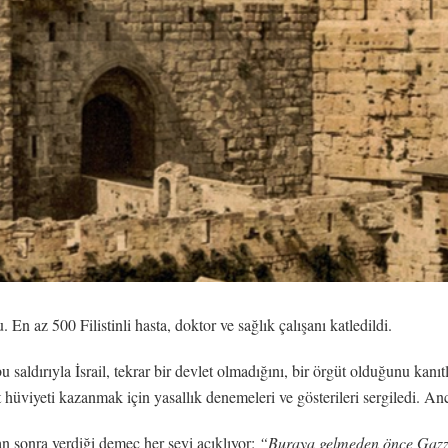
En az 500 Filistinli hasta, doktor ve sağlık çalışanı katledildi.
 saldırıyla İsrail, tekrar bir devlet olmadığını, bir örgüt olduğunu kanı
 hüviyeti kazanmak için yasallık denemeleri ve gösterileri sergiledi. Anca
n sonra verdiği demeç her şeyi açıklıyor:
“Buraya gelmeden önce Gazze