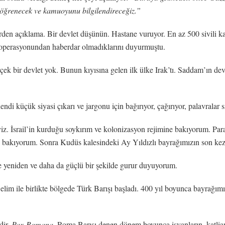
 öğrenecek ve kamuoyunu bilgilendireceğiz.”
ürden açıklama. Bir devlet düşünün. Hastane vuruyor. En az 500 sivili k
 operasyonundan haberdar olmadıklarını duyurmuştu.
 bir devlet yok. Bunun kıyısına gelen ilk ülke Irak’tı. Saddam’ın devril
di küçük siyasi çıkarı ve jargonu için bağırıyor, çağırıyor, palavralar s
iyiz. İsrail’in kurduğu soykırım ve kolonizasyon rejimine bakıyorum. Pa
e bakıyorum. Sonra Kudüs kalesindeki Ay Yıldızlı bayrağımızın son kez
e yeniden ve daha da güçlü bir şekilde gurur duyuyorum.
lim ile birlikte bölgede Türk Barışı başladı. 400 yıl boyunca bayrağımız
dir.
Pax-Romana
, Roma Barışı denen dönem boyunca isyanların, katlia