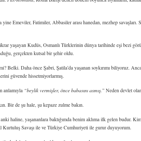
ra yine Emeviler, Fatimiler, Abbasiler arası hanedan, mezhep savaşları. S
krar yaşayan Kudüs, Osmanlı Türklerinin dünya tarihinde eşi bezi görü
duğu, gerçekten kutsal bir şehir oldu.
mi? Belki. Daha önce Şabri, Şatila’da yaşanan soykırımı biliyoruz. Ancak
lerini güvende hissetmiyorlarmış.
am anlamıyla
“beylik vermişler, önce babasını asmış.”
Neden devlet olama
kın. Bir de şu hale, şu kepaze zulme bakın.
 şu anki haline, yaşananlara baktığımda benim aklıma ilk gelen budur. K
l Kurtuluş Savaşı ile ve Türkiye Cumhuriyeti ile gurur duyuyorum.