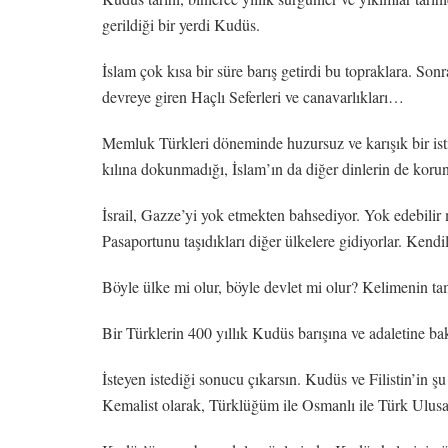
gerildiği bir yerdi Kudüs.
İslam çok kısa bir süre barış getirdi bu topraklara. Son
devreye giren Haçlı Seferleri ve canavarlıkları…
Memluk Türkleri döneminde huzursuz ve karışık bir isti
kılına dokunmadığı, İslam’ın da diğer dinlerin de korun
İsrail, Gazze’yi yok etmekten bahsediyor. Yok edebilir 
Pasaportunu taşıdıkları diğer ülkelere gidiyorlar. Kendi
Böyle ülke mi olur, böyle devlet mi olur? Kelimenin t
Bir Türklerin 400 yıllık Kudüs barışına ve adaletine ba
İsteyen istediği sonucu çıkarsın. Kudüs ve Filistin’in
Kemalist olarak, Türklüğüm ile Osmanlı ile Türk Ulusa