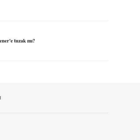
ener’e tuzak mı?
M