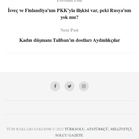
Previous Post
İsveç ve Finlandiya’nın PKK’yla ilişkisi var, peki Rusya’nın
yok mu?
Next Post
Kadın düşmanı Taliban’ın dostları Aydınlıkçılar
TÜM HAKLARI SAKLIDIR © 2022
TÜRKSOLU, ATATÜRKÇÜ, MİLLİYETÇİ,
SOLCU GAZETE
.