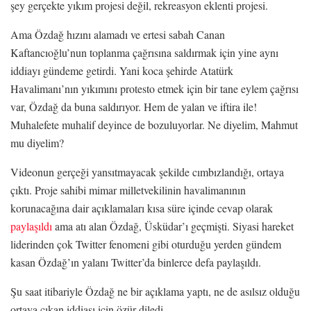
şey gerçekte yıkım projesi değil, rekreasyon eklenti projesi.
Ama Özdağ hızını alamadı ve ertesi sabah Canan
Kaftancıoğlu’nun toplanma çağrısına saldırmak için yine aynı
iddiayı gündeme getirdi. Yani koca şehirde Atatürk
Havalimanı’nın yıkımını protesto etmek için bir tane eylem çağrısı
var, Özdağ da buna saldırıyor. Hem de yalan ve iftira ile!
Muhalefete muhalif deyince de bozuluyorlar. Ne diyelim, Mahmut
mu diyelim?
Videonun gerçeği yansıtmayacak şekilde cımbızlandığı, ortaya
çıktı. Proje sahibi mimar milletvekilinin havalimanının
korunacağına dair açıklamaları kısa süre içinde cevap olarak
paylaşıldı
ama atı alan Özdağ, Üsküdar’ı geçmişti. Siyasi hareket
liderinden çok Twitter fenomeni gibi oturduğu yerden gündem
kasan Özdağ’ın yalanı Twitter’da binlerce defa paylaşıldı.
Şu saat itibariyle Özdağ ne bir açıklama yaptı, ne de asılsız olduğu
ortaya çıkan iddiası için özür diledi.