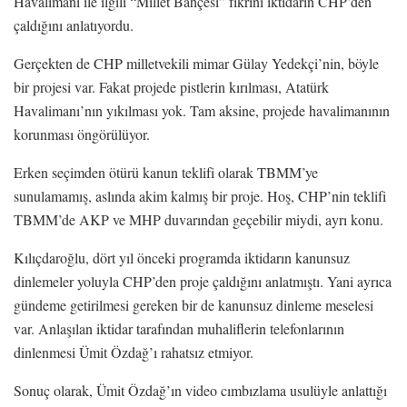
Havalimanı ile ilgili “Millet Bahçesi” fikrini iktidarın CHP’den
çaldığını anlatıyordu.
Gerçekten de CHP milletvekili mimar Gülay Yedekçi’nin, böyle
bir projesi var. Fakat projede pistlerin kırılması, Atatürk
Havalimanı’nın yıkılması yok. Tam aksine, projede havalimanının
korunması öngörülüyor.
Erken seçimden ötürü kanun teklifi olarak TBMM’ye
sunulamamış, aslında akim kalmış bir proje. Hoş, CHP’nin teklifi
TBMM’de AKP ve MHP duvarından geçebilir miydi, ayrı konu.
Kılıçdaroğlu, dört yıl önceki programda iktidarın kanunsuz
dinlemeler yoluyla CHP’den proje çaldığını anlatmıştı. Yani ayrıca
gündeme getirilmesi gereken bir de kanunsuz dinleme meselesi
var. Anlaşılan iktidar tarafından muhaliflerin telefonlarının
dinlenmesi Ümit Özdağ’ı rahatsız etmiyor.
Sonuç olarak, Ümit Özdağ’ın video cımbızlama usulüyle anlattığı