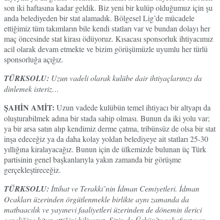
son iki haftasına kadar geldik. Biz yeni bir kulüp olduğumuz için şu
anda belediyeden bir stat alamadık. Bölgesel Lig’de mücadele
ettiğimiz tüm takımların bile kendi statları var ve bundan dolayı her
maç öncesinde stat kirası ödüyoruz. Kısacası sponsorluk ihtiyacımız
acil olarak devam etmekte ve bizim görüşümüzle uyumlu her türlü
sponsorluğa açığız.
TÜRKSOLU:
Uzun vadeli olarak kulübe dair ihtiyaçlarınızı da
dinlemek isteriz…
ŞAHİN AMİT:
Uzun vadede kulübün temel ihtiyacı bir altyapı da
oluşturabilmek adına bir stada sahip olması. Bunun da iki yolu var;
ya bir arsa satın alıp kendimiz derme çatma, tribünsüz de olsa bir stat
inşa edeceğiz ya da daha kolay yoldan belediyeye ait statları 25-30
yıllığına kiralayacağız. Bunun için de ülkemizde bulunan üç Türk
partisinin genel başkanlarıyla yakın zamanda bir görüşme
gerçekleştireceğiz.
TÜRKSOLU:
İttihat ve Terakki’nin İdman Cemiyetleri. İdman
Ocakları üzerinden örgütlenmekle birlikte aynı zamanda da
matbaacılık ve yayınevi faaliyetleri üzerinden de dönemin ilerici
gençliğine hitap ettiğini biliyoruz. Sizin de Üsküp’te sahafınız var…