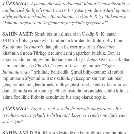
TÜRKSOLU:
Açacak olursak, o dönemki İdman Cemiyetlerinin ve
matbaacılık faaliyetlerinin benzeri bir yaklaşımı da sürdürdüğünüzü
söyleyebiliriz herhalde… Bu anlamda, Üsküp F. K.’yı Makedonya
Osmanlı arşivlerinde keşfetmeniz ne şekilde gerçekleşti?
ŞAHİN AMİT:
Şimdi bizim aslımız olan Üsküp S. K. zaten
1911’de İttihatçı subaylar tarafından kurulan bir kulüp. Biz bunu
Sahafhane Yayınları
’ndan çıkan ilk eserimiz olan
Yücelciler
kitabının Sırpça-Türkçe tercümelerini yaparken bulduk. Devlet
arşivlerinde bu bilgiyi bulduktan sonra başta
Zafer 1927
olacak olan
isim tercihini,
Üsküp 1911
’e çevirdik ve sloganımızı
“Zafer
İnananlarındır”
şeklinde belirledik. Şimdi biliyorsunuz ki futbol
toplumların afyonudur. Biz özellikle geleceğimizin teminatı olan
gençlerimizi biliçlendirmek, milliyetçileştirmek, kendi ırklarının ve
damarlarında akan kanın gücü konusunda farkındalık sahibi kılmak
adına özellikle futbolu kendimize bir araç olarak seçtik.
TÜRKSOLU:
Logo ve renk tercihi de size ait sanıyorum… Bu
tercihlerinizi ne şekilde belirlediniz? Logo ve renkler ne ifade eder
sizler için?
ŞAHİN AMİT:
Bir diğer söyleşimde de belirttiğim üzere bu biraz