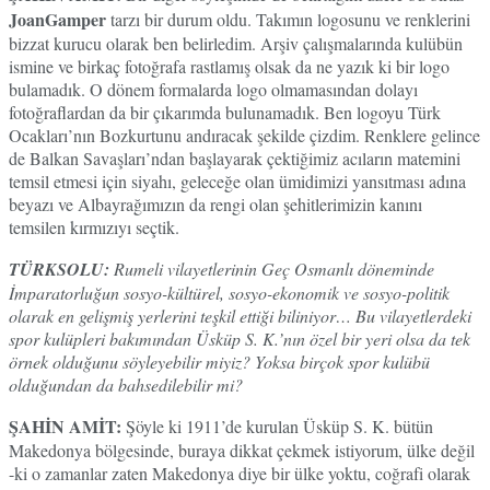
JoanGamper
tarzı bir durum oldu. Takımın logosunu ve renklerini
bizzat kurucu olarak ben belirledim. Arşiv çalışmalarında kulübün
ismine ve birkaç fotoğrafa rastlamış olsak da ne yazık ki bir logo
bulamadık. O dönem formalarda logo olmamasından dolayı
fotoğraflardan da bir çıkarımda bulunamadık. Ben logoyu Türk
Ocakları’nın Bozkurtunu andıracak şekilde çizdim. Renklere gelince
de Balkan Savaşları’ndan başlayarak çektiğimiz acıların matemini
temsil etmesi için siyahı, geleceğe olan ümidimizi yansıtması adına
beyazı ve Albayrağımızın da rengi olan şehitlerimizin kanını
temsilen kırmızıyı seçtik.
TÜRKSOLU:
Rumeli vilayetlerinin Geç Osmanlı döneminde
İmparatorluğun sosyo-kültürel, sosyo-ekonomik ve sosyo-politik
olarak en gelişmiş yerlerini teşkil ettiği biliniyor… Bu vilayetlerdeki
spor kulüpleri bakımından Üsküp S. K.’nın özel bir yeri olsa da tek
örnek olduğunu söyleyebilir miyiz? Yoksa birçok spor kulübü
olduğundan da bahsedilebilir mi?
ŞAHİN AMİT:
Şöyle ki 1911’de kurulan Üsküp S. K. bütün
Makedonya bölgesinde, buraya dikkat çekmek istiyorum, ülke değil
-ki o zamanlar zaten Makedonya diye bir ülke yoktu, coğrafi olarak