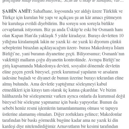
ŞAHİN AMİT:
Sahafhane, logosunda yer aldığı üzere Türklük ve
Türkçe için kurulan bir yapı ve açıkçası şu an kâr amacı gütmeyen
bir kuruluşa evrildi diyebilirim. Bu soruyu son soruyla birlikte
cevaplamak istiyorum. Biz şu anda Üsküp’te eski bir Osmanlı hanı
olan Kapan Han’da yaklaşık 5 yıldır kiradayız. Burayı devletten 10
yıllığına kiralamıştık lakin ne yazık ki -ne yazık ki diyorum çünkü
sebeplerini birazdan açıklayacağım üzere- burası Makedonya İslam
Birliği’ne, yani buranın diyanetine geçti. Biliyorsunuz; Osmanlı’nın
vakfettiği malların çoğu diyanetin kontrolünde. Avrupa Birliği’ne
giriş kapsamında Makedonya devleti, sosyalist dönemde devletin
eline geçen gerek bireysel, gerek kurumsal yapıların ve arsaların
iadesine başladı ve diyanet de bunun üzerine burayı tekrardan eline
almış bulundu. Ama devletle yaptığımız sözleşmeyi kabul
etmedikleri için kirayı tam olarak üç katına çıkardılar. Ve bizim
hâlihazırda bir sözleşmemiz varken ayrıca onlarla da kurumsal değil
bireysel bir sözleşme yapmamız için baskı yapıyorlar. Bunun da
sebebi henüz resmi işlemlerin tamamlanmamış olması ve tapuyu
üstlerine alamamış olmaları. Diğer zorluklara gelince; Makedonlar
tarafından bir baskı görmedik bugüne kadar ama ne yazık ki din
kardeşi diye nitelendirdiğimiz Arnavutların bir kesimi tarafından