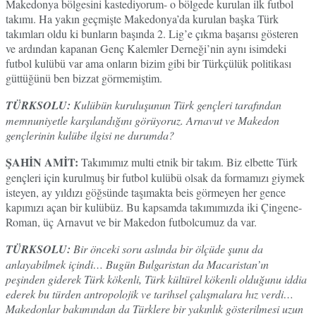
Makedonya bölgesini kastediyorum- o bölgede kurulan ilk futbol
takımı. Ha yakın geçmişte Makedonya’da kurulan başka Türk
takımları oldu ki bunların başında 2. Lig’e çıkma başarısı gösteren
ve ardından kapanan Genç Kalemler Derneği’nin aynı isimdeki
futbol kulübü var ama onların bizim gibi bir Türkçülük politikası
güttüğünü ben bizzat görmemiştim.
TÜRKSOLU:
Kulübün kuruluşunun Türk gençleri tarafından
memnuniyetle karşılandığını görüyoruz. Arnavut ve Makedon
gençlerinin kulübe ilgisi ne durumda?
ŞAHİN AMİT:
Takımımız multi etnik bir takım. Biz elbette Türk
gençleri için kurulmuş bir futbol kulübü olsak da formamızı giymek
isteyen, ay yıldızı göğsünde taşımakta beis görmeyen her gence
kapımızı açan bir kulübüz. Bu kapsamda takımımızda iki Çingene-
Roman, üç Arnavut ve bir Makedon futbolcumuz da var.
TÜRKSOLU:
Bir önceki soru aslında bir ölçüde şunu da
anlayabilmek içindi… Bugün Bulgaristan da Macaristan’ın
peşinden giderek Türk kökenli, Türk kültürel kökenli olduğunu iddia
ederek bu türden antropolojik ve tarihsel çalışmalara hız verdi…
Makedonlar bakımından da Türklere bir yakınlık gösterilmesi uzun