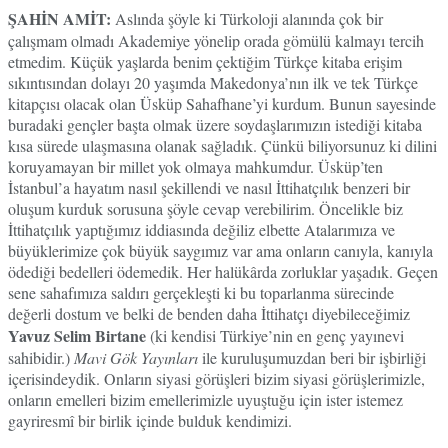
ŞAHİN AMİT:
Aslında şöyle ki Türkoloji alanında çok bir
çalışmam olmadı Akademiye yönelip orada gömülü kalmayı tercih
etmedim. Küçük yaşlarda benim çektiğim Türkçe kitaba erişim
sıkıntısından dolayı 20 yaşımda Makedonya’nın ilk ve tek Türkçe
kitapçısı olacak olan Üsküp Sahafhane’yi kurdum. Bunun sayesinde
buradaki gençler başta olmak üzere soydaşlarımızın istediği kitaba
kısa sürede ulaşmasına olanak sağladık. Çünkü biliyorsunuz ki dilini
koruyamayan bir millet yok olmaya mahkumdur. Üsküp’ten
İstanbul’a hayatım nasıl şekillendi ve nasıl İttihatçılık benzeri bir
oluşum kurduk sorusuna şöyle cevap verebilirim. Öncelikle biz
İttihatçılık yaptığımız iddiasında değiliz elbette Atalarımıza ve
büyüklerimize çok büyük saygımız var ama onların canıyla, kanıyla
ödediği bedelleri ödemedik. Her halükârda zorluklar yaşadık. Geçen
sene sahafımıza saldırı gerçekleşti ki bu toparlanma sürecinde
değerli dostum ve belki de benden daha İttihatçı diyebileceğimiz
Yavuz Selim Birtane
(ki kendisi Türkiye’nin en genç yayınevi
sahibidir.)
Mavi Gök Yayınları
ile kuruluşumuzdan beri bir işbirliği
içerisindeydik. Onların siyasi görüşleri bizim siyasi görüşlerimizle,
onların emelleri bizim emellerimizle uyuştuğu için ister istemez
gayriresmî bir birlik içinde bulduk kendimizi.