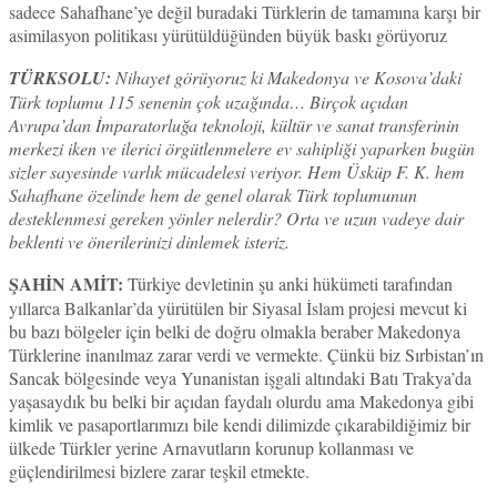
sadece Sahafhane’ye değil buradaki Türklerin de tamamına karşı bir
asimilasyon politikası yürütüldüğünden büyük baskı görüyoruz
TÜRKSOLU:
Nihayet görüyoruz ki Makedonya ve Kosova’daki
Türk toplumu 115 senenin çok uzağında… Birçok açıdan
Avrupa’dan İmparatorluğa teknoloji, kültür ve sanat transferinin
merkezi iken ve ilerici örgütlenmelere ev sahipliği yaparken bugün
sizler sayesinde varlık mücadelesi veriyor. Hem Üsküp F. K. hem
Sahafhane özelinde hem de genel olarak Türk toplumunun
desteklenmesi gereken yönler nelerdir? Orta ve uzun vadeye dair
beklenti ve önerilerinizi dinlemek isteriz.
ŞAHİN AMİT:
Türkiye devletinin şu anki hükümeti tarafından
yıllarca Balkanlar’da yürütülen bir Siyasal İslam projesi mevcut ki
bu bazı bölgeler için belki de doğru olmakla beraber Makedonya
Türklerine inanılmaz zarar verdi ve vermekte. Çünkü biz Sırbistan’ın
Sancak bölgesinde veya Yunanistan işgali altındaki Batı Trakya’da
yaşasaydık bu belki bir açıdan faydalı olurdu ama Makedonya gibi
kimlik ve pasaportlarımızı bile kendi dilimizde çıkarabildiğimiz bir
ülkede Türkler yerine Arnavutların korunup kollanması ve
güçlendirilmesi bizlere zarar teşkil etmekte.