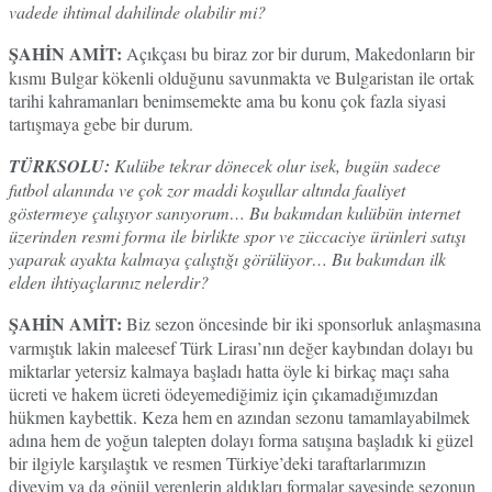
vadede ihtimal dahilinde olabilir mi?
ŞAHİN AMİT:
Açıkçası bu biraz zor bir durum, Makedonların bir
kısmı Bulgar kökenli olduğunu savunmakta ve Bulgaristan ile ortak
tarihi kahramanları benimsemekte ama bu konu çok fazla siyasi
tartışmaya gebe bir durum.
TÜRKSOLU:
Kulübe tekrar dönecek olur isek, bugün sadece
futbol alanında ve çok zor maddi koşullar altında faaliyet
göstermeye çalışıyor sanıyorum… Bu bakımdan kulübün internet
üzerinden resmi forma ile birlikte spor ve züccaciye ürünleri satışı
yaparak ayakta kalmaya çalıştığı görülüyor… Bu bakımdan ilk
elden ihtiyaçlarınız nelerdir?
ŞAHİN AMİT:
Biz sezon öncesinde bir iki sponsorluk anlaşmasına
varmıştık lakin maleesef Türk Lirası’nın değer kaybından dolayı bu
miktarlar yetersiz kalmaya başladı hatta öyle ki birkaç maçı saha
ücreti ve hakem ücreti ödeyemediğimiz için çıkamadığımızdan
hükmen kaybettik. Keza hem en azından sezonu tamamlayabilmek
adına hem de yoğun talepten dolayı forma satışına başladık ki güzel
bir ilgiyle karşılaştık ve resmen Türkiye’deki taraftarlarımızın
diyeyim ya da gönül verenlerin aldıkları formalar sayesinde sezonun