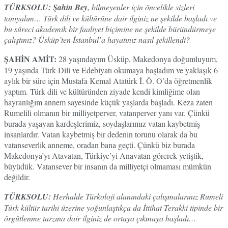
TÜRKSOLU: Şahin Bey
, bilmeyenler için öncelikle sizleri
tanıyalım… Türk dili ve kültürüne dair ilginiz ne şekilde başladı ve
bu süreci akademik bir faaliyet biçimine ne şekilde büründürmeye
çalıştınız? Üsküp’ten İstanbul’a hayatınız nasıl şekillendi?
ŞAHİN AMİT:
28 yaşındayım Üsküp, Makedonya doğumluyum,
19 yaşında Türk Dili ve Edebiyatı okumaya başladım ve yaklaşık 6
aylık bir süre için Mustafa Kemal Atatürk İ. Ö. O’da öğretmenlik
yaptım. Türk dili ve kültüründen ziyade kendi kimliğime olan
hayranlığım annem sayesinde küçük yaşlarda başladı. Keza zaten
Rumelili olmanın bir milliyetperver, vatanperver yanı var. Çünkü
burada yaşayan kardeşlerimiz, soydaşlarımız vatan kaybetmiş
insanlardır. Vatan kaybetmiş bir dedenin torunu olarak da bu
vatanseverlik anneme, oradan bana geçti. Çünkü biz burada
Makedonya’yı Atavatan, Türkiye’yi Anavatan görerek yetiştik,
büyüdük. Vatansever bir insanın da milliyetçi olmaması mümkün
değildir.
TÜRKSOLU:
Herhalde Türkoloji alanındaki çalışmalarınız Rumeli
Türk kültür tarihi üzerine yoğunlaştıkça da İttihat Terakki tipinde bir
örgütlenme tarzına dair ilginiz de ortaya çıkmaya başladı…