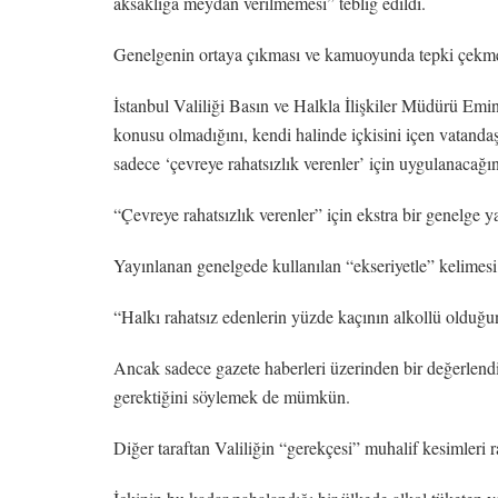
aksaklığa meydan verilmemesi” tebliğ edildi.
Genelgenin ortaya çıkması ve kamuoyunda tepki çekmesi 
İstanbul Valiliği Basın ve Halkla İlişkiler Müdürü Em
konusu olmadığını, kendi halinde içkisini içen vatandaşa
sadece ‘çevreye rahatsızlık verenler’ için uygulanacağın
“Çevreye rahatsızlık verenler” için ekstra bir genelge
Yayınlanan genelgede kullanılan “ekseriyetle” kelimesi
“Halkı rahatsız edenlerin yüzde kaçının alkollü olduğun
Ancak sadece gazete haberleri üzerinden bir değerlendir
gerektiğini söylemek de mümkün.
Diğer taraftan Valiliğin “gerekçesi” muhalif kesimleri ra