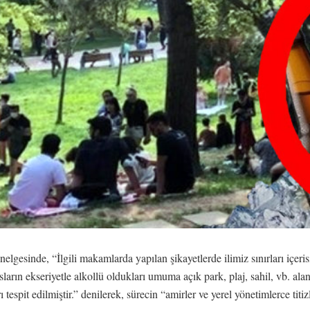
enelgesinde, “İlgili makamlarda yapılan şikayetlerde ilimiz sınırları iç
arın ekseriyetle alkollü oldukları umuma açık park, plaj, sahil, vb. alanl
espit edilmiştir.” denilerek, sürecin “amirler ve yerel yönetimlerce titi