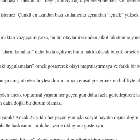
vatandaşın “mekanlara” değil, kamuya açık yerlere yönelmesi son derece
 istemez. Çünkü en azından bazı kullanıcılar açısından “içmek” yüksek se
anmaktan vazgeçilmiyorsa, bu tür olaylar üzerinden alkol tüketimine yön
larm kanalları” daha fazla açılıyor; bunu haklı kılacak birçok örnek y
i uygulamaları” örnek göstererek olayı meşrulaştırmaya ve farklı bir 
anışmamış ülkeleri böylesi durumlar için emsal göstermek en hafifiyle 
elen ancak toplumsal yaşamı her geçen gün daha fazla gericileştiren; ü
en daha doğal bir durum olamaz.
uyanık! Ancak 22 yıldır her geçen gün içki sosyal hayatın dışına doğru 
halle baskısının” artık her yerde olduğunu gösteriyor.
 “korkulacak bir şey” olarak görmesi dönüşümün bir göstergesi.