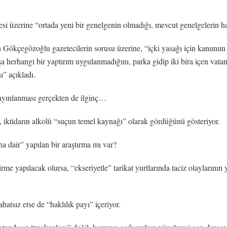
üzerine “ortada yeni bir genelgenin olmadığı, mevcut genelgelerin hatır
in Gökçegözoğlu gazetecilerin sorusu üzerine, “içki yasağı için kanunu
 herhangi bir yaptırım uygulanmadığını, parka gidip iki bira içen vatand
ı” açıkladı.
 yayınlanması gerçekten de ilginç…
, iktidarın alkolü “suçun temel kaynağı” olarak gördüğünü gösteriyor.
a dair” yapılan bir araştırma mı var?
me yapılacak olursa, “ekseriyetle” tarikat yurtlarında taciz olaylarının
hatsız etse de “haklılık payı” içeriyor.