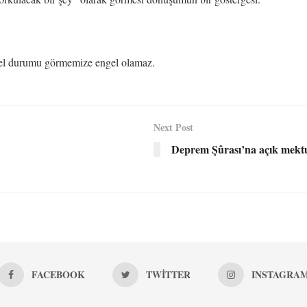
enel durumu görmemize engel olamaz.
Next Post
Deprem Şûrası’na açık mekt
FACEBOOK
TWITTER
INSTAGRA