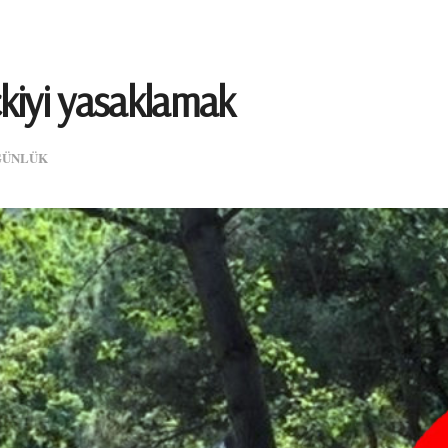
çkiyi yasaklamak
GÜNLÜK