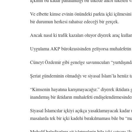
İçkinin bu kadar pahalandığı bir ülkede alkol tüketen 
Ve elbette kimse evinin önündeki parkta içki içilmesini
bir durumun herkesi rahatsız edeceği bir gerçek.
Ancak nasıl ki trafik kazaları oluyor diyerek araç kull
Uygulama AKP bürokrasisinden geliyorsa muhalefetin “a
Cüneyt Özdemir gibi genelge savunucuları “yurtdışındak
Şeriat gündeminin olmadığı ve siyasal İslam’la henüz t
“Kimsenin hayatına karışmayacağız.” diyerek iktidara g
inandırmış bir iktidarın muhalefeti endişelendirmesind
Siyasal İslamcılar içkiyi açıkça yasaklamayacak kadar 
masalarda tek bir içki kadehi bırakılmaması bile bu “ma
Muhalif belediyelere ait işletmelerin bile içki satışını