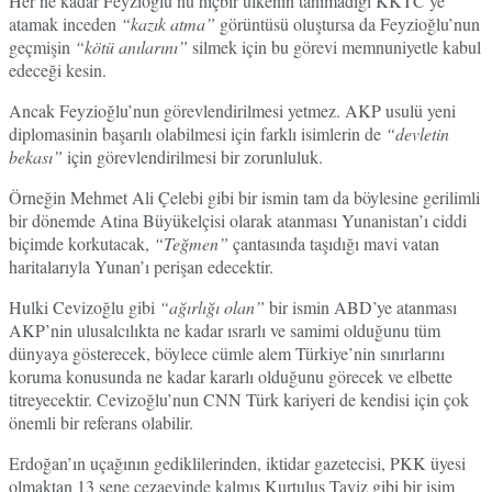
Her ne kadar Feyzioğlu’nu hiçbir ülkenin tanımadığı KKTC’ye
atamak inceden
“kazık atma”
görüntüsü oluştursa da Feyzioğlu’nun
geçmişin
“kötü anılarını”
silmek için bu görevi memnuniyetle kabul
edeceği kesin.
Ancak Feyzioğlu’nun görevlendirilmesi yetmez. AKP usulü yeni
diplomasinin başarılı olabilmesi için farklı isimlerin de
“devletin
bekası”
için görevlendirilmesi bir zorunluluk.
Örneğin Mehmet Ali Çelebi gibi bir ismin tam da böylesine gerilimli
bir dönemde Atina Büyükelçisi olarak atanması Yunanistan’ı ciddi
biçimde korkutacak,
“Teğmen”
çantasında taşıdığı mavi vatan
haritalarıyla Yunan’ı perişan edecektir.
Hulki Cevizoğlu gibi
“ağırlığı olan”
bir ismin ABD’ye atanması
AKP’nin ulusalcılıkta ne kadar ısrarlı ve samimi olduğunu tüm
dünyaya gösterecek, böylece cümle alem Türkiye’nin sınırlarını
koruma konusunda ne kadar kararlı olduğunu görecek ve elbette
titreyecektir. Cevizoğlu’nun CNN Türk kariyeri de kendisi için çok
önemli bir referans olabilir.
Erdoğan’ın uçağının gediklilerinden, iktidar gazetecisi, PKK üyesi
olmaktan 13 sene cezaevinde kalmış Kurtuluş Tayiz gibi bir isim