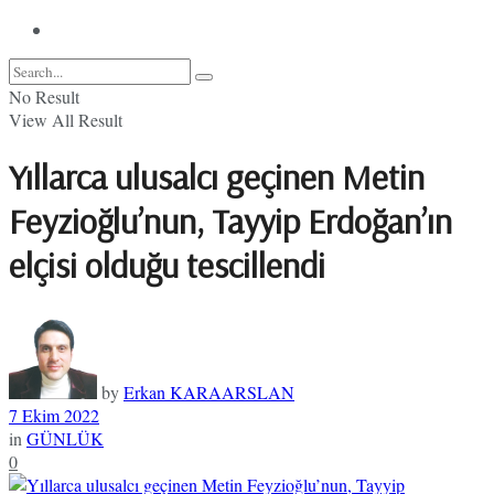
No Result
View All Result
Yıllarca ulusalcı geçinen Metin
Feyzioğlu’nun, Tayyip Erdoğan’ın
elçisi olduğu tescillendi
by
Erkan KARAARSLAN
7 Ekim 2022
in
GÜNLÜK
0