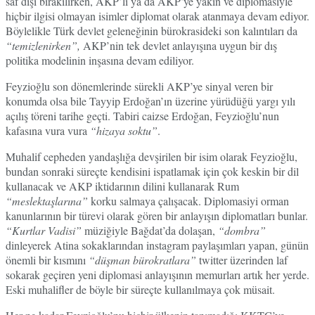
saf dışı bırakılırken, AKP’li ya da AKP’ye yakın ve diplomasiyle
hiçbir ilgisi olmayan isimler diplomat olarak atanmaya devam ediyor.
Böylelikle Türk devlet geleneğinin bürokrasideki son kalıntıları da
“temizlenirken”,
AKP’nin tek devlet anlayışına uygun bir dış
politika modelinin inşasına devam ediliyor.
Feyzioğlu son dönemlerinde sürekli AKP’ye sinyal veren bir
konumda olsa bile Tayyip Erdoğan’ın üzerine yürüdüğü yargı yılı
açılış töreni tarihe geçti. Tabiri caizse Erdoğan, Feyzioğlu’nun
kafasına vura vura
“hizaya soktu”
.
Muhalif cepheden yandaşlığa devşirilen bir isim olarak Feyzioğlu,
bundan sonraki süreçte kendisini ispatlamak için çok keskin bir dil
kullanacak ve AKP iktidarının dilini kullanarak Rum
“meslektaşlarına”
korku salmaya çalışacak. Diplomasiyi orman
kanunlarının bir türevi olarak gören bir anlayışın diplomatları bunlar.
“Kurtlar Vadisi”
müziğiyle Bağdat’da dolaşan,
“dombra”
dinleyerek Atina sokaklarından instagram paylaşımları yapan, günün
önemli bir kısmını
“düşman bürokratlara”
twitter üzerinden laf
sokarak geçiren yeni diplomasi anlayışının memurları artık her yerde.
Eski muhalifler de böyle bir süreçte kullanılmaya çok müsait.