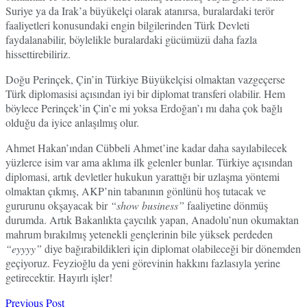
Suriye ya da Irak’a büyükelçi olarak atanırsa, buralardaki terör
faaliyetleri konusundaki engin bilgilerinden Türk Devleti
faydalanabilir, böylelikle buralardaki gücümüzü daha fazla
hissettirebiliriz.
Doğu Perinçek, Çin’in Türkiye Büyükelçisi olmaktan vazgeçerse
Türk diplomasisi açısından iyi bir diplomat transferi olabilir. Hem
böylece Perinçek’in Çin’e mi yoksa Erdoğan’ı mı daha çok bağlı
olduğu da iyice anlaşılmış olur.
Ahmet Hakan’ından Cübbeli Ahmet’ine kadar daha sayılabilecek
yüzlerce isim var ama aklıma ilk gelenler bunlar. Türkiye açısından
diplomasi, artık devletler hukukun yarattığı bir uzlaşma yöntemi
olmaktan çıkmış, AKP’nin tabanının gönlünü hoş tutacak ve
gururunu okşayacak bir
“show business”
faaliyetine dönmüş
durumda. Artık Bakanlıkta çaycılık yapan, Anadolu’nun okumaktan
mahrum bırakılmış yetenekli gençlerinin bile yüksek perdeden
“eyyyy”
diye bağırabildikleri için diplomat olabileceği bir dönemden
geçiyoruz. Feyzioğlu da yeni görevinin hakkını fazlasıyla yerine
getirecektir. Hayırlı işler!
Previous Post