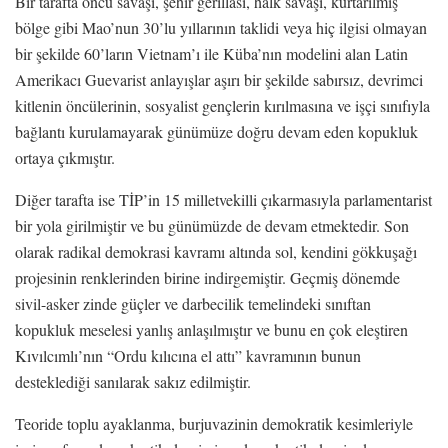
Bir tarafta öncü savaşı, şehir gerillası, halk savaşı, kurtarılmış
bölge gibi Mao’nun 30’lu yıllarının taklidi veya hiç ilgisi olmayan
bir şekilde 60’ların Vietnam’ı ile Küba’nın modelini alan Latin
Amerikacı Guevarist anlayışlar aşırı bir şekilde sabırsız, devrimci
kitlenin öncülerinin, sosyalist gençlerin kırılmasına ve işçi sınıfıyla
bağlantı kurulamayarak günümüze doğru devam eden kopukluk
ortaya çıkmıştır.
Diğer tarafta ise TİP’in 15 milletvekilli çıkarmasıyla parlamentarist
bir yola girilmiştir ve bu günümüzde de devam etmektedir. Son
olarak radikal demokrasi kavramı altında sol, kendini gökkuşağı
projesinin renklerinden birine indirgemiştir. Geçmiş dönemde
sivil-asker zinde güçler ve darbecilik temelindeki sınıftan
kopukluk meselesi yanlış anlaşılmıştır ve bunu en çok eleştiren
Kıvılcımlı’nın “Ordu kılıcına el attı” kavramının bunun
desteklediği sanılarak sakız edilmiştir.
Teoride toplu ayaklanma, burjuvazinin demokratik kesimleriyle