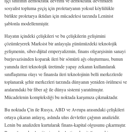
işçi sınıfının demokratik devrimi ve demokratik devrimden
sosyalist topluma geçiş için proletaryanın yoksul köylülükle
birlikte proletarya iktidarı için mücadelesi tarzında Leninist
şablonla modellenmiştir.
Hayatın içindeki çelişkileri ve bu çelişkilerin gelişimini
çözümleyerek Marksist bir anlayışla günümüzdeki teknolojik
gelişmenin, siber-dijital emperyalizmin, finans oligarşisinin sanayi
burjuvazisinden koparak ileri bir sömürü ağı oluşturması, bunun
yanında ileri teknolojik üretimde yapay zekanın kullanılarak
sınıflaştırma olayı ve finansla ileri teknolojinin belli merkezlerde
toplanarak şehir merkezleri tarzında dünyanın yeniden örülmesi ve
aralarındaki bir fiber ağ ile dünya sistemi yaratılmıştır.
Mücadelenin kompleksliği bu noktada karşımıza çıkmaktadır.
Bu noktada Çin ile Rusya, ABD ve Avrupa arasındaki çelişkileri
ortaya çıkaran anlayış, aslında ulus devletler çağının analizidir.
Lenin bu analizden kurtularak finans-kapital olgusunu çıkarmıştır.