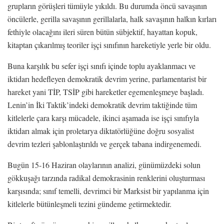
grupların görüşleri tümüyle yıkıldı. Bu durumda öncü savaşının
öncülerle, gerilla savaşının gerillalarla, halk savaşının halkın kırları
fethiyle olacağını ileri süren bütün sübjektif, hayattan kopuk,
kitaptan çıkarılmış teoriler işçi sınıfının hareketiyle yerle bir oldu.
Buna karşılık bu sefer işçi sınıfı içinde toplu ayaklanmacı ve
iktidarı hedefleyen demokratik devrim yerine, parlamentarist bir
hareket yani TİP, TSİP gibi hareketler egemenleşmeye başladı.
Lenin’in İki Taktik’indeki demokratik devrim taktiğinde tüm
kitlelerle çara karşı mücadele, ikinci aşamada ise işçi sınıfıyla
iktidarı almak için proletarya diktatörlüğüne doğru sosyalist
devrim tezleri şablonlaştırıldı ve gerçek tabana indirgenemedi.
Bugün 15-16 Haziran olaylarının analizi, günümüzdeki solun
gökkuşağı tarzında radikal demokrasinin renklerini oluşturması
karşısında; sınıf temelli, devrimci bir Marksist bir yapılanma için
kitlelerle bütünleşmeli tezini gündeme getirmektedir.