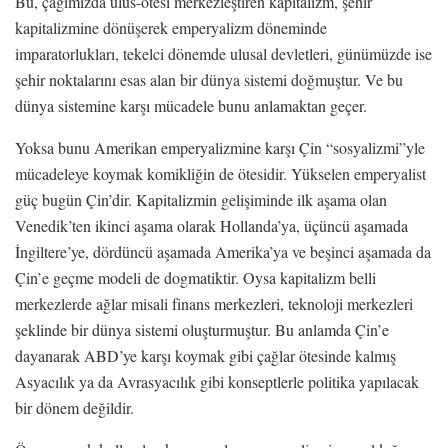
Bu, çağımızda ulus-ötesi merkezleştiren kapitalizm, şehir
kapitalizmine dönüşerek emperyalizm döneminde
imparatorlukları, tekelci dönemde ulusal devletleri, günümüzde ise
şehir noktalarını esas alan bir dünya sistemi doğmuştur. Ve bu
dünya sistemine karşı mücadele bunu anlamaktan geçer.
Yoksa bunu Amerikan emperyalizmine karşı Çin “sosyalizmi”yle
mücadeleye koymak komikliğin de ötesidir. Yükselen emperyalist
güç bugün Çin’dir. Kapitalizmin gelişiminde ilk aşama olan
Venedik’ten ikinci aşama olarak Hollanda’ya, üçüncü aşamada
İngiltere’ye, dördüncü aşamada Amerika’ya ve beşinci aşamada da
Çin’e geçme modeli de dogmatiktir. Oysa kapitalizm belli
merkezlerde ağlar misali finans merkezleri, teknoloji merkezleri
şeklinde bir dünya sistemi oluşturmuştur. Bu anlamda Çin’e
dayanarak ABD’ye karşı koymak gibi çağlar ötesinde kalmış
Asyacılık ya da Avrasyacılık gibi konseptlerle politika yapılacak
bir dönem değildir.