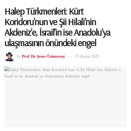
Halep Türkmenleri: Kürt
Koridoru’nun ve Şii Hilali’nin
Akdeniz’e, İsrail’in ise Anadolu’ya
ulaşmasının önündeki engel
Prof. Dr. Şener Üşümezsoy
by
23 Kasım 2023