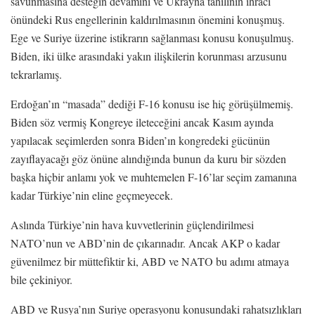
savunmasına desteğin devamını ve Ukrayna tahılının ihracı
önündeki Rus engellerinin kaldırılmasının önemini konuşmuş.
Ege ve Suriye üzerine istikrarın sağlanması konusu konuşulmuş.
Biden, iki ülke arasındaki yakın ilişkilerin korunması arzusunu
tekrarlamış.
Erdoğan’ın “masada” dediği F-16 konusu ise hiç görüşülmemiş.
Biden söz vermiş Kongreye ileteceğini ancak Kasım ayında
yapılacak seçimlerden sonra Biden’ın kongredeki gücünün
zayıflayacağı göz önüne alındığında bunun da kuru bir sözden
başka hiçbir anlamı yok ve muhtemelen F-16’lar seçim zamanına
kadar Türkiye’nin eline geçmeyecek.
Aslında Türkiye’nin hava kuvvetlerinin güçlendirilmesi
NATO’nun ve ABD’nin de çıkarınadır. Ancak AKP o kadar
güvenilmez bir müttefiktir ki, ABD ve NATO bu adımı atmaya
bile çekiniyor.
ABD ve Rusya’nın Suriye operasyonu konusundaki rahatsızlıkları