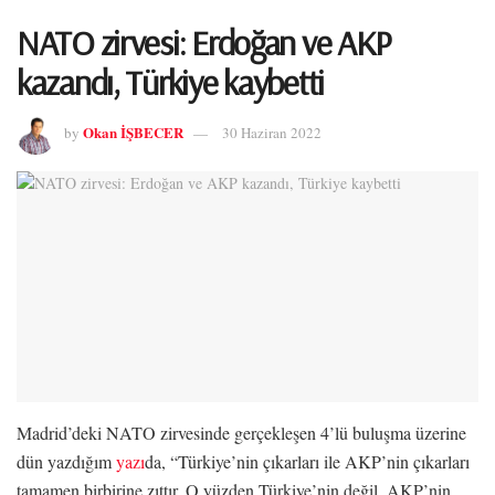
NATO zirvesi: Erdoğan ve AKP
kazandı, Türkiye kaybetti
Okan İŞBECER
by
30 Haziran 2022
Madrid’deki NATO zirvesinde gerçekleşen 4’lü buluşma üzerine
dün yazdığım
yazı
da, “Türkiye’nin çıkarları ile AKP’nin çıkarları
tamamen birbirine zıttır. O yüzden Türkiye’nin değil, AKP’nin