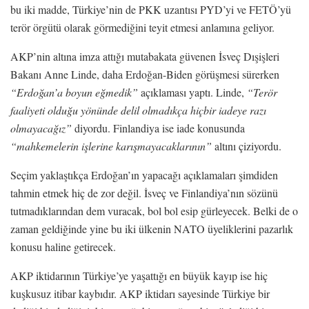
bu iki madde, Türkiye’nin de PKK uzantısı PYD’yi ve FETÖ’yü
terör örgütü olarak görmediğini teyit etmesi anlamına geliyor.
AKP’nin altına imza attığı mutabakata güvenen İsveç Dışişleri
Bakanı Anne Linde, daha Erdoğan-Biden görüşmesi sürerken
“Erdoğan’a boyun eğmedik”
açıklaması yaptı. Linde,
“Terör
faaliyeti olduğu yönünde delil olmadıkça hiçbir iadeye razı
olmayacağız”
diyordu. Finlandiya ise iade konusunda
“mahkemelerin işlerine karışmayacaklarının”
altını çiziyordu.
Seçim yaklaştıkça Erdoğan’ın yapacağı açıklamaları şimdiden
tahmin etmek hiç de zor değil. İsveç ve Finlandiya’nın sözünü
tutmadıklarından dem vuracak, bol bol esip gürleyecek. Belki de o
zaman geldiğinde yine bu iki ülkenin NATO üyeliklerini pazarlık
konusu haline getirecek.
AKP iktidarının Türkiye’ye yaşattığı en büyük kayıp ise hiç
kuşkusuz itibar kaybıdır. AKP iktidarı sayesinde Türkiye bir