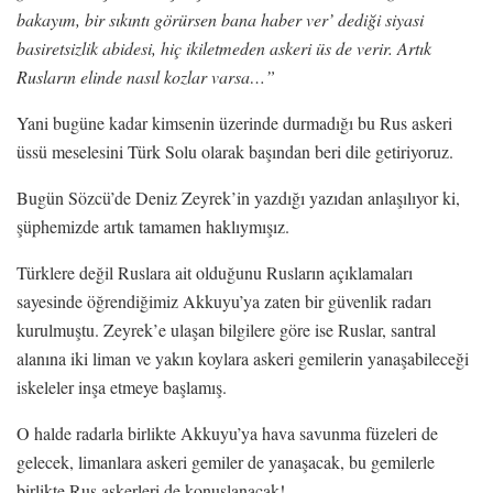
bakayım, bir sıkıntı görürsen bana haber ver’ dediği siyasi
basiretsizlik abidesi, hiç ikiletmeden askeri üs de verir. Artık
Rusların elinde nasıl kozlar varsa…”
Yani bugüne kadar kimsenin üzerinde durmadığı bu Rus askeri
üssü meselesini Türk Solu olarak başından beri dile getiriyoruz.
Bugün Sözcü’de Deniz Zeyrek’in yazdığı yazıdan anlaşılıyor ki,
şüphemizde artık tamamen haklıymışız.
Türklere değil Ruslara ait olduğunu Rusların açıklamaları
sayesinde öğrendiğimiz Akkuyu’ya zaten bir güvenlik radarı
kurulmuştu. Zeyrek’e ulaşan bilgilere göre ise Ruslar, santral
alanına iki liman ve yakın koylara askeri gemilerin yanaşabileceği
iskeleler inşa etmeye başlamış.
O halde radarla birlikte Akkuyu’ya hava savunma füzeleri de
gelecek, limanlara askeri gemiler de yanaşacak, bu gemilerle
birlikte Rus askerleri de konuşlanacak!