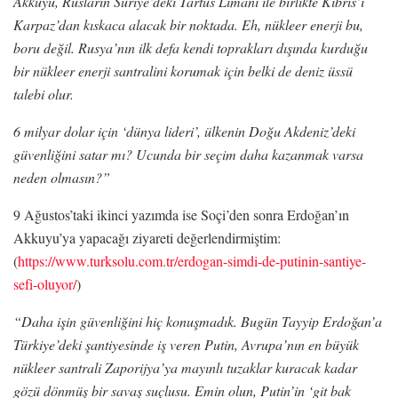
Akkuyu, Rusların Suriye’deki Tartus Limanı ile birlikte Kıbrıs’ı
Karpaz’dan kıskaca alacak bir noktada. Eh, nükleer enerji bu,
boru değil. Rusya’nın ilk defa kendi toprakları dışında kurduğu
bir nükleer enerji santralini korumak için belki de deniz üssü
talebi olur.
6 milyar dolar için ‘dünya lideri’, ülkenin Doğu Akdeniz’deki
güvenliğini satar mı? Ucunda bir seçim daha kazanmak varsa
neden olmasın?”
9 Ağustos’taki ikinci yazımda ise Soçi’den sonra Erdoğan’ın
Akkuyu’ya yapacağı ziyareti değerlendirmiştim:
(
https://www.turksolu.com.tr/erdogan-simdi-de-putinin-santiye-
sefi-oluyor/
)
“Daha işin güvenliğini hiç konuşmadık. Bugün Tayyip Erdoğan’a
Türkiye’deki şantiyesinde iş veren Putin, Avrupa’nın en büyük
nükleer santrali Zaporijya’ya mayınlı tuzaklar kuracak kadar
gözü dönmüş bir savaş suçlusu. Emin olun, Putin’in ‘git bak