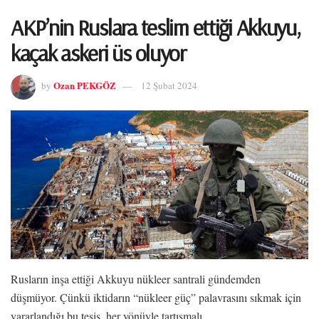
AKP’nin Ruslara teslim ettiği Akkuyu,
kaçak askeri üs oluyor
Ozan PEKGÖZ
by
12 Şubat 2024
Rusların inşa ettiği Akkuyu nükleer santrali gündemden
düşmüyor. Çünkü iktidarın “nükleer güç” palavrasını sıkmak için
yararlandığı bu tesis, her yönüyle tartışmalı.