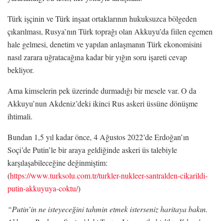
Türk işçinin ve Türk inşaat ortaklarının hukuksuzca bölgeden
çıkarılması, Rusya’nın Türk toprağı olan Akkuyu’da fiilen egemen
hale gelmesi, denetim ve yapılan anlaşmanın Türk ekonomisini
nasıl zarara uğratacağına kadar bir yığın soru işareti cevap
bekliyor.
Ama kimselerin pek üzerinde durmadığı bir mesele var. O da
Akkuyu’nun Akdeniz’deki ikinci Rus askeri üssüne dönüşme
ihtimali.
Bundan 1,5 yıl kadar önce, 4 Ağustos 2022’de Erdoğan’ın
Soçi’de Putin’le bir araya geldiğinde askeri üs talebiyle
karşılaşabileceğine değinmiştim:
(
https://www.turksolu.com.tr/turkler-nukleer-santralden-cikarildi-
putin-akkuyuya-coktu/
)
“Putin’in ne isteyeceğini tahmin etmek isterseniz haritaya bakın.