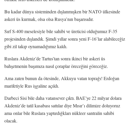
Bu kadar dünya sisteminden dışlanmışken bir NATO ülkesinde
askeri üs kurmak, olsa olsa Rusya’nın başarısıdır.
Sırf S-400 meselesiyle bile sahibi ve üreticisi olduğumuz F-35
projesinden dışlandık. Şimdi yıllar sonra yeni F-16’lar alabileceğiz
gibi zil takıp oynamadığımız kaldı.
Ruslara Akdeniz’de Tartus’tan sonra ikinci bir askeri üs
bahşetmenin başımıza nasıl çoraplar öreceğini göreceğiz.
Ama zaten bunun da ötesinde, Akkuyu vatan toprağı! Erdoğan
marifetiyle Rus işgaline açıldı.
Darbeci Sisi bile daha vatansever çıktı. BAE’ye 22 milyar dolara
Akdeniz’de tatil kasabası sattılar diye Mısır’ı dilimize doluyoruz
ama onlar bile Ruslara yaptırdığkları nükleer santralin sahibi
olacak.