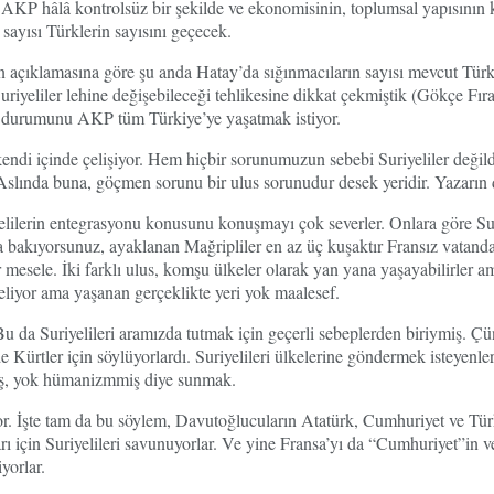
da. AKP hâlâ kontrolsüz bir şekilde ve ekonomisinin, toplumsal yapısın
 sayısı Türklerin sayısını geçecek.
 açıklamasına göre şu anda Hatay’da sığınmacıların sayısı mevcut Türk
riyeliler lehine değişebileceği tehlikesine dikkat çekmiştik (Gökçe Fır
 durumunu AKP tüm Türkiye’ye yaşatmak istiyor.
ndi içinde çelişiyor. Hem hiçbir sorunumuzun sebebi Suriyeliler değild
slında buna, göçmen sorunu bir ulus sorunudur desek yeridir. Yazarın da
lilerin entegrasyonu konusunu konuşmayı çok severler. Onlara göre Suriy
 bakıyorsunuz, ayaklanan Mağripliler en az üç kuşaktır Fransız vatanda
 mesele. İki farklı ulus, komşu ülkeler olarak yan yana yaşayabilirler am
liyor ama yaşanan gerçeklikte yeri yok maalesef.
a Suriyelileri aramızda tutmak için geçerli sebeplerden biriymiş. Çünkü
rtler için söylüyorlardı. Suriyelileri ülkelerine göndermek isteyenlere ı
mış, yok hümanizmmiş diye sunmak.
or. İşte tam da bu söylem, Davutoğlucuların Atatürk, Cumhuriyet ve Tü
 için Suriyelileri savunuyorlar. Ve yine Fransa’yı da “Cumhuriyet”in ve
yorlar.