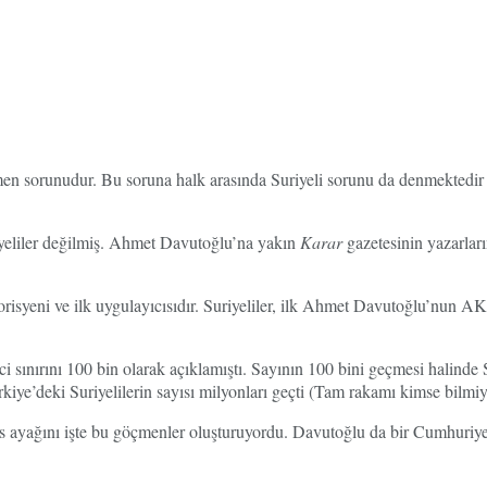
men sorunudur. Bu soruna halk arasında Suriyeli sorunu da denmektedir 
yeliler değilmiş. Ahmet Davutoğlu’na yakın
Karar
gazetesinin yazarlar
teorisyeni ve ilk uygulayıcısıdır. Suriyeliler, ilk Ahmet Davutoğlu’nu
nırını 100 bin olarak açıklamıştı. Sayının 100 bini geçmesi halinde Sur
iye’deki Suriyelilerin sayısı milyonları geçti (Tam rakamı kimse bilmiy
 ayağını işte bu göçmenler oluşturuyordu. Davutoğlu da bir Cumhuriye