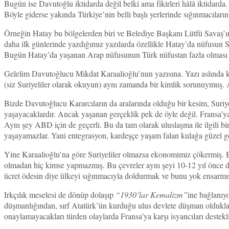
Bugün ise Davutoğlu iktidarda değil belki ama fikirleri hâlâ iktidar
Böyle giderse yakında Türkiye’nin belli başlı yerlerinde sığınmacıların
Örneğin Hatay bu bölgelerden biri ve Belediye Başkanı Lütfü Savaş’ın
daha ilk günlerinde yazdığımız yazılarda özellikle Hatay’da nüfusun Su
Bugün Hatay’da yaşanan Arap nüfusunun Türk nüfustan fazla olması
Gelelim Davutoğlucu Mikdat Karaalioğlu’nun yazısına. Yazı aslında ke
(siz Suriyeliler olarak okuyun) aynı zamanda bir kimlik sorunuymuş. A
Bizde Davutoğlucu Kararcıların da aralarında olduğu bir kesim, Suriye
yaşayacaklardır. Ancak yaşanan gerçeklik pek de öyle değil. Fransa’ya
Aynı şey ABD için de geçerli. Bu da tam olarak uluslaşma ile ilgili bir
yaşayamazlar. Yani entegrasyon, kardeşçe yaşam falan kulağa güzel ge
Yine Karaalioğlu’na göre Suriyeliler olmazsa ekonomimiz çökermiş. Bu d
olmadan hiç kimse yapmazmış. Bu çevreler aynı şeyi 10-12 yıl önce de Kü
ücret ödesin diye ülkeyi sığınmacıyla doldurmak ve bunu yok ensar
Irkçılık meselesi de dönüp dolaşıp
“1930’lar Kemalizm”
ine bağlanıy
düşmanlığından, sırf Atatürk’ün kurduğu ulus devlete düşman oldukları
onaylamayacakları türden olaylarda Fransa’ya karşı isyancıları destekli