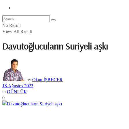
No Result
View All Result
Davutoğlucuların Suriyeli aşkı
by
Okan İŞBECER
18 Ağustos 2023
in
GÜNLÜK
0