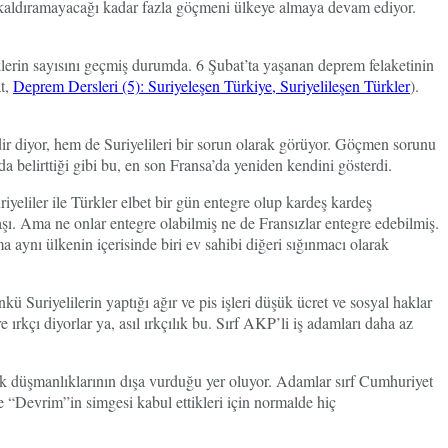
ın kaldıramayacağı kadar fazla göçmeni ülkeye almaya devam ediyor.
lerin sayısını geçmiş durumda. 6 Şubat’ta yaşanan deprem felaketinin
at,
Deprem Dersleri (5): Suriyeleşen Türkiye, Suriyelileşen Türkler
).
ir diyor, hem de Suriyelileri bir sorun olarak görüyor. Göçmen sorunu
 belirttiği gibi bu, en son Fransa’da yeniden kendini gösterdi.
eliler ile Türkler elbet bir gün entegre olup kardeş kardeş
şı. Ama ne onlar entegre olabilmiş ne de Fransızlar entegre edebilmiş.
a aynı ülkenin içerisinde biri ev sahibi diğeri sığınmacı olarak
 Suriyelilerin yaptığı ağır ve pis işleri düşük ücret ve sosyal haklar
rkçı diyorlar ya, asıl ırkçılık bu. Sırf AKP’li iş adamları daha az
rk düşmanlıklarının dışa vurduğu yer oluyor. Adamlar sırf Cumhuriyet
 “Devrim”in simgesi kabul ettikleri için normalde hiç