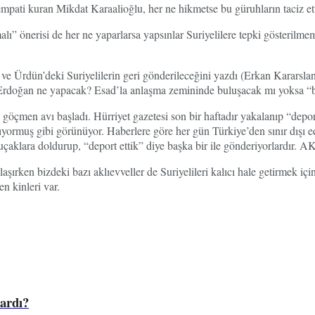
 empati kuran Mikdat Karaalioğlu, her ne hikmetse bu güruhların taciz ett
ı” önerisi de her ne yaparlarsa yapsınlar Suriyelilere tepki gösterilme
e Ürdün’deki Suriyelilerin geri gönderileceğini yazdı (Erkan Kararsla
rdoğan ne yapacak? Esad’la anlaşma zemininde buluşacak mı yoksa “bi
ak göçmen avı başladı. Hürriyet gazetesi son bir haftadır yakalanıp “de
pıyormuş gibi görünüyor. Haberlere göre her gün Türkiye’den sınır dışı e
uçaklara doldurup, “deport ettik” diye başka bir ile gönderiyorlardır. A
ırken bizdeki bazı aklıevveller de Suriyelileri kalıcı hale getirmek için
n kinleri var.
pardı?