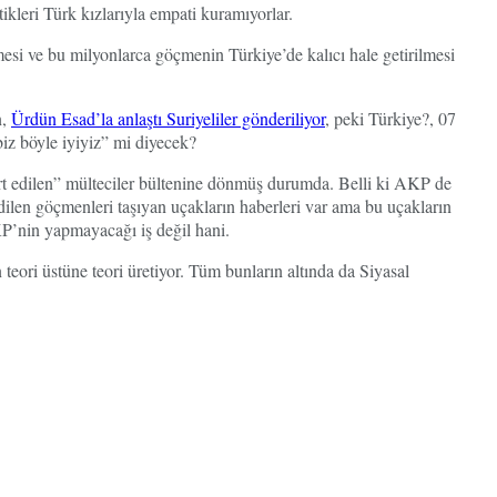
ikleri Türk kızlarıyla empati kuramıyorlar.
mesi ve bu milyonlarca göçmenin Türkiye’de kalıcı hale getirilmesi
n,
Ürdün Esad’la anlaştı Suriyeliler gönderiliyor
, peki Türkiye?, 07
z böyle iyiyiz” mi diyecek?
port edilen” mülteciler bültenine dönmüş durumda. Belli ki AKP de
dilen göçmenleri taşıyan uçakların haberleri var ama bu uçakların
KP’nin yapmayacağı iş değil hani.
 teori üstüne teori üretiyor. Tüm bunların altında da Siyasal