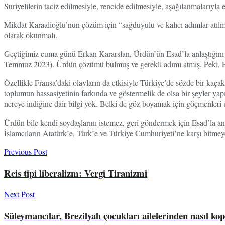
Suriyelilerin taciz edilmesiyle, rencide edilmesiyle, aşağılanmalarıyla
Mikdat Karaalioğlu’nun çözüm için “sağduyulu ve kalıcı adımlar atılmal
olarak okunmalı.
Geçtiğimiz cuma günü Erkan Kararslan, Ürdün’ün Esad’la anlaştığını v
Temmuz 2023). Ürdün çözümü bulmuş ve gerekli adımı atmış. Peki, E
Özellikle Fransa’daki olayların da etkisiyle Türkiye’de sözde bir kaç
toplumun hassasiyetinin farkında ve göstermelik de olsa bir şeyler ya
nereye indiğine dair bilgi yok. Belki de göz boyamak için göçmenleri 
Ürdün bile kendi soydaşlarını istemez, geri göndermek için Esad’la anlaş
İslamcıların Atatürk’e, Türk’e ve Türkiye Cumhuriyeti’ne karşı bitmeye
Previous Post
Reis tipi liberalizm: Vergi Tiranizmi
Next Post
Süleymancılar, Brezilyalı çocukları ailelerinden nasıl ko