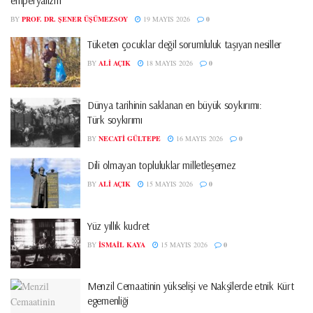
emperyalizm
BY
PROF. DR. ŞENER ÜŞÜMEZSOY
19 MAYIS 2026
0
Tüketen çocuklar değil sorumluluk taşıyan nesiller
BY
ALI AÇIK
18 MAYIS 2026
0
Dünya tarihinin saklanan en büyük soykırımı:
Türk soykırımı
BY
NECATI GÜLTEPE
16 MAYIS 2026
0
Dili olmayan topluluklar milletleşemez
BY
ALI AÇIK
15 MAYIS 2026
0
Yüz yıllık kudret
BY
İSMAIL KAYA
15 MAYIS 2026
0
Menzil Cemaatinin yükselişi ve Nakşîlerde etnik Kürt
egemenliği