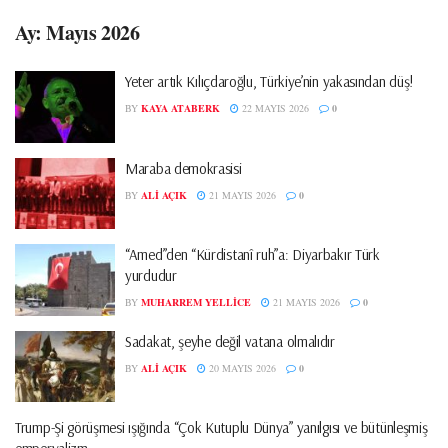
Ay:
Mayıs 2026
Yeter artık Kılıçdaroğlu, Türkiye’nin yakasından düş!
BY
KAYA ATABERK
22 MAYIS 2026
0
Maraba demokrasisi
BY
ALI AÇIK
21 MAYIS 2026
0
“Amed”den “Kürdistanî ruh”a: Diyarbakır Türk
yurdudur
BY
MUHARREM YELLICE
21 MAYIS 2026
0
Sadakat, şeyhe değil vatana olmalıdır
BY
ALI AÇIK
20 MAYIS 2026
0
Trump-Şi görüşmesi ışığında “Çok Kutuplu Dünya” yanılgısı ve bütünleşmiş