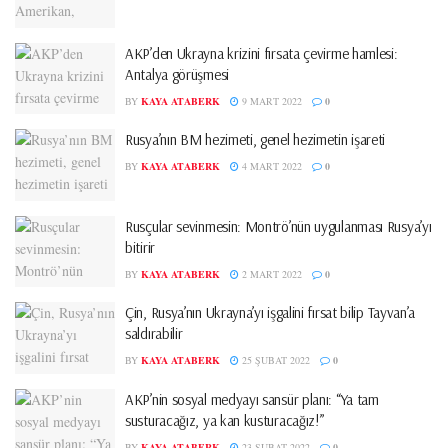
AKP’den Ukrayna krizini fırsata çevirme hamlesi:
Antalya görüşmesi
BY
KAYA ATABERK
9 MART 2022
0
Rusya’nın BM hezimeti, genel hezimetin işareti
BY
KAYA ATABERK
4 MART 2022
0
Rusçular sevinmesin: Montrö’nün uygulanması Rusya’yı
bitirir
BY
KAYA ATABERK
2 MART 2022
0
Çin, Rusya’nın Ukrayna’yı işgalini fırsat bilip Tayvan’a
saldırabilir
BY
KAYA ATABERK
25 ŞUBAT 2022
0
AKP’nin sosyal medyayı sansür planı: “Ya tam
susturacağız, ya kan kusturacağız!”
BY
KAYA ATABERK
23 ŞUBAT 2022
0