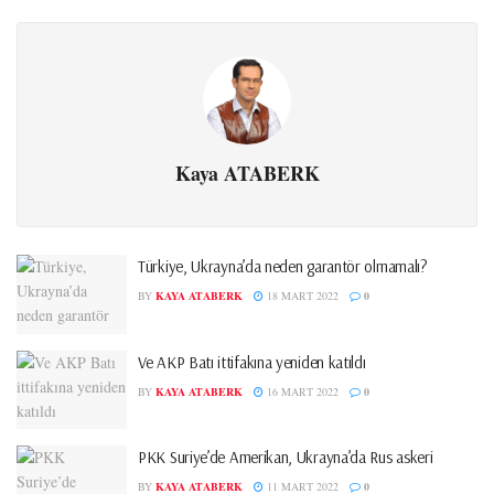
Kaya ATABERK
Türkiye, Ukrayna’da neden garantör olmamalı?
BY
KAYA ATABERK
18 MART 2022
0
Ve AKP Batı ittifakına yeniden katıldı
BY
KAYA ATABERK
16 MART 2022
0
PKK Suriye’de Amerikan, Ukrayna’da Rus askeri
BY
KAYA ATABERK
11 MART 2022
0