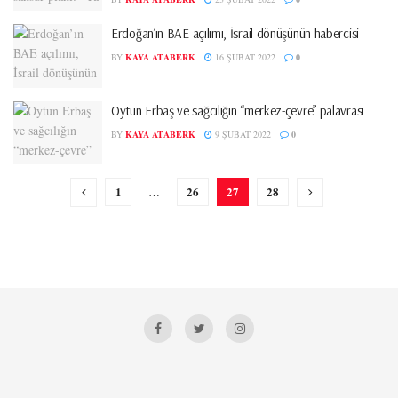
Erdoğan’ın BAE açılımı, İsrail dönüşünün habercisi
BY
KAYA ATABERK
16 ŞUBAT 2022
0
Oytun Erbaş ve sağcılığın “merkez-çevre” palavrası
BY
KAYA ATABERK
9 ŞUBAT 2022
0
1
26
27
28
…