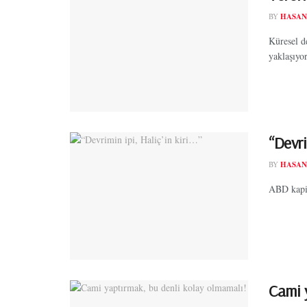
BY
HASAN
Küresel d
yaklaşıyo
“Devri
BY
HASAN
ABD kapita
Cami 