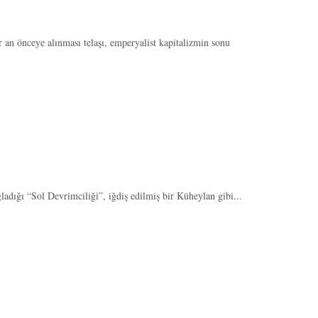
r an önceye alınması telaşı, emperyalist kapitalizmin sonu
ğladığı “Sol Devrimciliği”, iğdiş edilmiş bir Küheylan gibi...