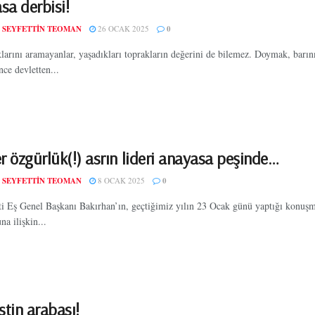
sa derbisi!
 SEYFETTIN TEOMAN
26 OCAK 2025
0
larını aramayanlar, yaşadıkları toprakların değerini de bilemez. Doymak, barın
nce devletten...
r özgürlük(!) asrın lideri anayasa peşinde…
 SEYFETTIN TEOMAN
8 OCAK 2025
0
 Eş Genel Başkanı Bakırhan’ın, geçtiğimiz yılın 23 Ocak günü yaptığı konuş
a ilişkin...
stin arabası!