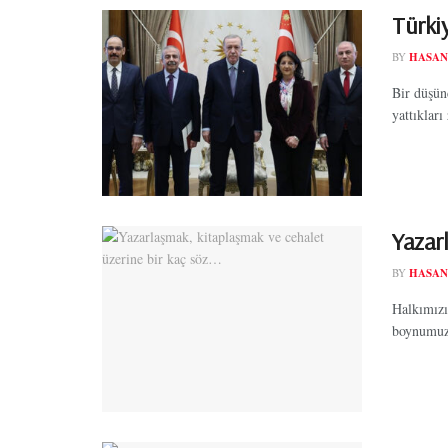
Türkiy
BY
HASAN
Bir düşünc
yattıkları
Yazar
BY
HASAN
Halkımızı
boynumuz