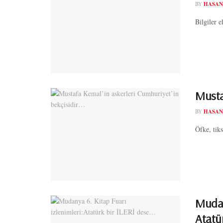
BY
HASAN
Bilgiler 
Musta
BY
HASAN
Öfke, tiks
Mudany
Atatü