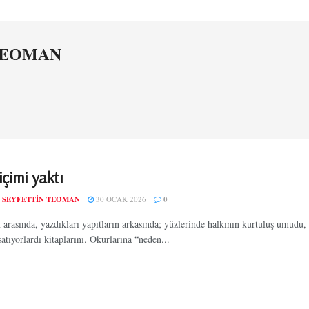
n TEOMAN
çimi yaktı
 SEYFETTIN TEOMAN
30 OCAK 2026
0
 arasında, yazdıkları yapıtların arkasında; yüzlerinde halkının kurtuluş umudu, 
atıyorlardı kitaplarını. Okurlarına “neden...