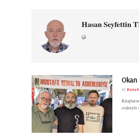
Hasan Seyfetti
Okan i
BY
HASAN
Kitapların
coşkuyla s