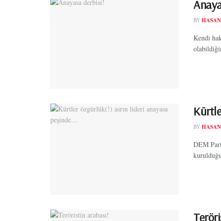
Anaya
BY
HASAN
Kendi hak
olabildiği
Kürtle
BY
HASAN
DEM Parti
kurulduğun
Teröri