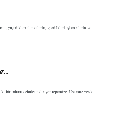
arın, yaşadıkları ihanetlerin, gördükleri işkencelerin ve
öz…
uk, bir odunu cehalet indiriyor tepemize. Usumuz yerde,