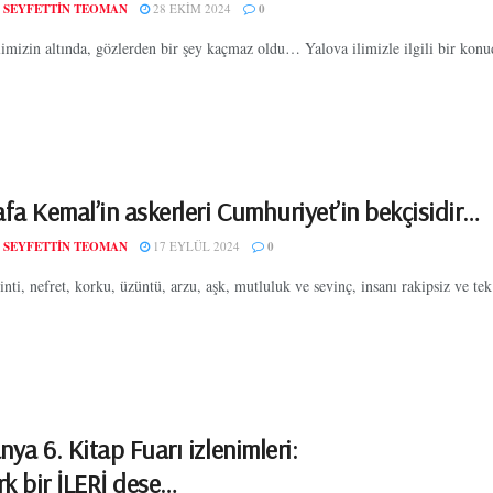
 SEYFETTIN TEOMAN
28 EKIM 2024
0
elimizin altında, gözlerden bir şey kaçmaz oldu… Yalova ilimizle ilgili bir konu
fa Kemal’in askerleri Cumhuriyet’in bekçisidir…
 SEYFETTIN TEOMAN
17 EYLÜL 2024
0
inti, nefret, korku, üzüntü, arzu, aşk, mutluluk ve sevinç, insanı rakipsiz ve tek
a 6. Kitap Fuarı izlenimleri:
rk bir İLERİ dese…