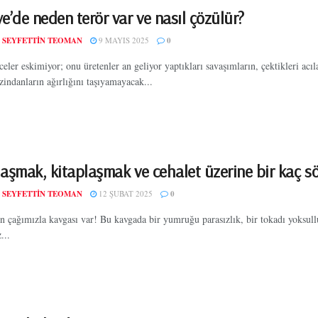
e’de neden terör var ve nasıl çözülür?
 SEYFETTIN TEOMAN
9 MAYIS 2025
0
eler eskimiyor; onu üretenler an geliyor yaptıkları savaşımların, çektikleri acıl
 zindanların ağırlığını taşıyamayacak...
laşmak, kitaplaşmak ve cehalet üzerine bir kaç s
 SEYFETTIN TEOMAN
12 ŞUBAT 2025
0
n çağımızla kavgası var! Bu kavgada bir yumruğu parasızlık, bir tokadı yoksull
...