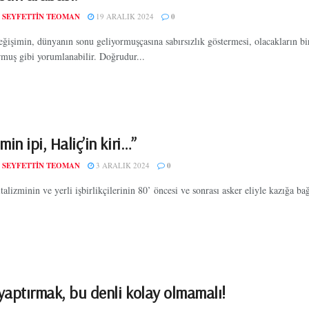
 SEYFETTIN TEOMAN
19 ARALIK 2024
0
eğişimin, dünyanın sonu geliyormuşçasına sabırsızlık göstermesi, olacakların bi
rmuş gibi yorumlanabilir. Doğrudur...
min ipi, Haliç’in kiri…”
 SEYFETTIN TEOMAN
3 ARALIK 2024
0
lizminin ve yerli işbirlikçilerinin 80’ öncesi ve sonrası asker eliyle kazığa ba
yaptırmak, bu denli kolay olmamalı!