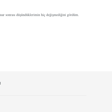
r fuar sonrası düşündüklerimin hiç değişmediğini gördüm.
M