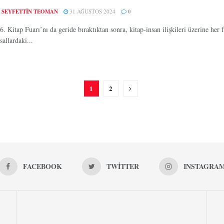
 SEYFETTIN TEOMAN
31 AĞUSTOS 2024
0
. Kitap Fuarı’nı da geride bıraktıktan sonra, kitap-insan ilişkileri üzerine he
allardaki...
1
2
FACEBOOK
TWITTER
INSTAGRA